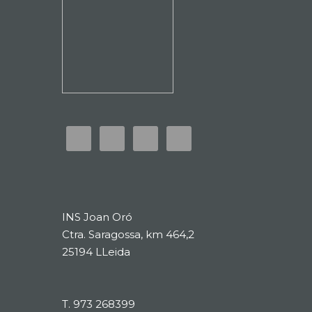
INS Joan Oró
Ctra. Saragossa, km 464,2
25194 LLeida
T.
973 268399