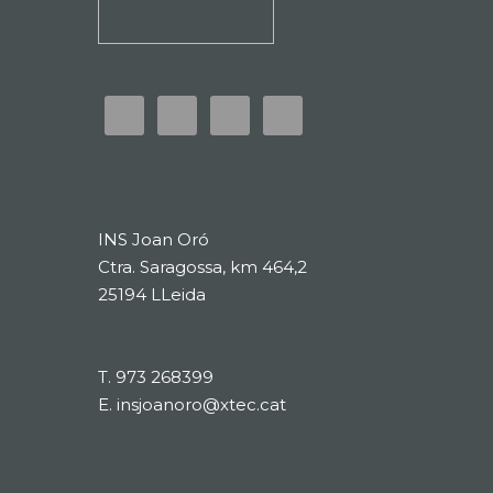
INS Joan Oró
Ctra. Saragossa, km 464,2
25194 LLeida
T.
973 268399
E.
insjoanoro@xtec.cat