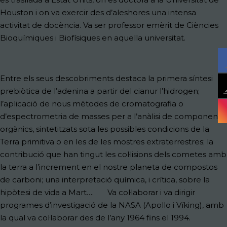
Houston i on va exercir des d’aleshores una intensa
activitat de docència. Va ser professor emèrit de Ciències
Bioquímiques i Biofísiques en aquella universitat.
Entre els seus descobriments destaca la primera síntesi
prebiòtica de l’adenina a partir del cianur l’hidrogen;
l’aplicació de nous mètodes de cromatografia o
d’espectrometria de masses per a l’anàlisi de components
orgànics, sintetitzats sota les possibles condicions de la
Terra primitiva o en les de les mostres extraterrestres; la
contribució que han tingut les col·lisions dels cometes amb
la terra a l’increment en el nostre planeta de compostos
de carboni; una interpretació química, i crítica, sobre la
hipòtesi de vida a Mart…. Va col·laborar i va dirigir
programes d’investigació de la NASA (Apollo i Víking), amb
la qual va col·laborar des de l’any 1964 fins el 1994.