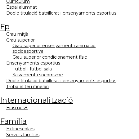
currículum
espai alumnat
doble titulació batxillerat i ensenyaments esportius
fp
grau mitjà
grau superior
grau superior ensenyament i animació
socioesportiva
grau superior condicionament físic
ensenyaments esportius
futbol i futbol sala
salvament i socorrisme
doble titulació batxillerat i ensenyaments esportius
troba el teu itinerari
internacionalització
erasmus+
família
extraescolars
serveis famílies