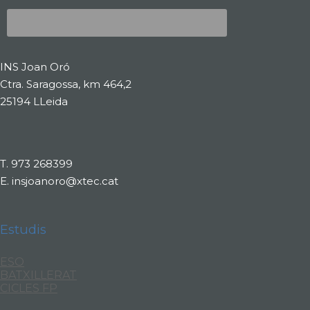
INS Joan Oró
Ctra. Saragossa, km 464,2
25194 LLeida
T.
973 268399
E.
insjoanoro@xtec.cat
Estudis
ESO
BATXILLERAT
CICLES FP