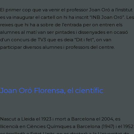
El primer cop que va venir el professor Joan Oró a l’institut
es va inaugurar el cartell on hi ha inscrit “INB Joan Oró”. Les
reixes que hi ha a sobre de l’entrada per on entren els
alumnes al matí van ser pintades i dissenyades en ocasió
d’un concurs de TV3 que es deia “Dit i fet”, on van
participar diversos alumnes i professors del centre.
Joan Oró Florensa, el científic
Nascut a Lleida el 1923 i mort a Barcelona el 2004, es
llicencià en Ciències Químiques a Barcelona (1947) i el 1952
es traslladà a Estat Units, on es doctorà a la Universitat de