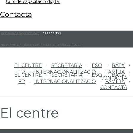
curs de capacitació digital
contacta
INSJOANORO@XTEC.CAT
· 973 268 399
meet
·
gmail
·
classroom
·
moodle
·
clickedu
·
LOGIN
EL CENTRE
SECRETARIA
ESO
BATX
FP
INTERNACIONALITZACIÓ
FAMÍLIA
EL CENTRE
SECRETARIA
ESO
BATX
CONTACTA
FP
INTERNACIONALITZACIÓ
FAMÍLIA
CONTACTA
El centre