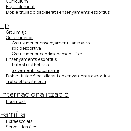
currículum
espai alumnat
doble titulació batxillerat i ensenyaments esportius
fp
grau mitjà
grau superior
grau superior ensenyament i animació
socioesportiva
grau superior condicionament físic
ensenyaments esportius
futbol i futbol sala
salvament i socorrisme
doble titulació batxillerat i ensenyaments esportius
troba el teu itinerari
internacionalització
erasmus+
família
extraescolars
serveis famílies