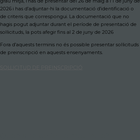
grau mitjà
, l’has de presentar
del 26 de maig a l’1 de juny de
2026
i has d’adjuntar-hi la documentació d’identificació o
de criteris que correspongui. La documentació que no
hagis pogut adjuntar durant el període de presentació de
sol·licituds, la pots afegir
fins al 2 de juny de 2026
Fora d’aquests terminis no és possible presentar sol·licituds
de preinscripció en aquests ensenyaments.
SOL·LICITUD DE PREINSCRIPCIÓ
Quan s'ha de fer la matrícula?