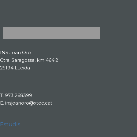
INS Joan Oró
Ctra. Saragossa, km 464,2
25194 LLeida
T.
973 268399
E.
insjoanoro@xtec.cat
Estudis