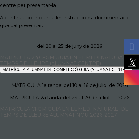
centre per presentar-la
A continuació trobareu les instruccions i documentació
que cal presentar.
del 20
al 25 de juny de 2026
MATRICULA 2n CFGM GUIA EN EL MEDI NATURAL i DE
TEMPS DE LLEURE (ALUMNAT CENTRE)
MATRÍCULA ALUMNAT DE COMPLECIÓ GUIA (ALUMNAT CENTRE)
MATRÍCULA 1a tanda: del 10 al 16 de juliol de 2026
MATRÍCULA 2a tanda: del 24 al 29 de juliol de 2026
MATRICULA CFGM GUIA EN EL MEDI NATURAL i DE
TEMPS DE LLEURE ALUMNAT NOU 2026-2027