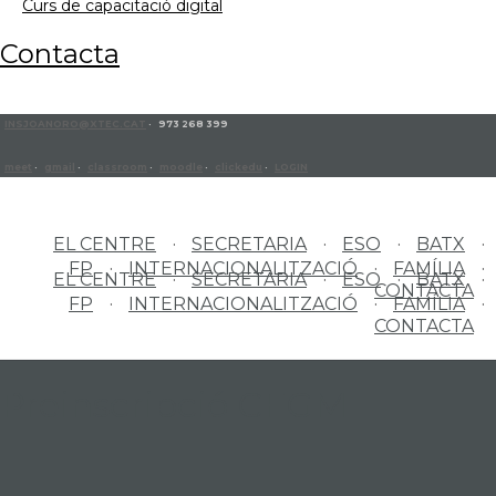
curs de capacitació digital
contacta
INSJOANORO@XTEC.CAT
· 973 268 399
meet
·
gmail
·
classroom
·
moodle
·
clickedu
·
LOGIN
EL CENTRE
SECRETARIA
ESO
BATX
FP
INTERNACIONALITZACIÓ
FAMÍLIA
EL CENTRE
SECRETARIA
ESO
BATX
CONTACTA
FP
INTERNACIONALITZACIÓ
FAMÍLIA
CONTACTA
Preinscripció CFGM