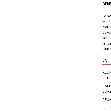
BEN
Benvi
Mitjà
Natur
us vo
sorti
tal d
alumn
ENT
REUN
2019
CALE
CURS
REUN
La Se