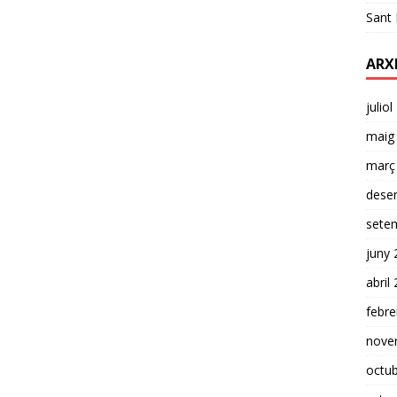
Sant 
ARX
julio
maig
març
dese
sete
juny 
abril
febre
nove
octu