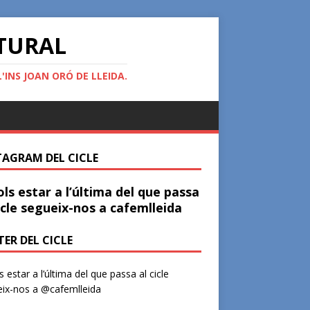
ATURAL
'INS JOAN ORÓ DE LLEIDA.
TAGRAM DEL CICLE
ols estar a l’última del que passa
icle segueix-nos a cafemlleida
ER DEL CICLE
ls estar a l’última del que passa al cicle
ix-nos a @cafemlleida