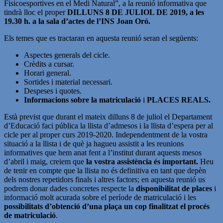
Fisicoesportives en el Medi Natural”, a la reunió informativa que
tindrà lloc el proper
DILLUNS 8 DE JULIOL DE 2019
, a les
19.30 h. a la sala d’actes de l’INS Joan Oró.
Els temes que es tractaran en aquesta reunió seran el següents:
Aspectes generals del cicle.
Crèdits a cursar.
Horari general.
Sortides i material necessari.
Despeses i quotes.
Informacions sobre la matriculació
i
PLACES REALS.
Està previst que durant el mateix dilluns 8 de juliol el Departament
d’Educació faci pública la llista d’admesos i la llista d’espera per al
cicle per al proper curs 2019-2020. Independentment de la vostra
situació a la llista i de què ja hagueu assistit a les reunions
informatives que hem anat fent a l’institut durant aquests mesos
d’abril i maig, creiem que
la vostra assistència és important.
Heu
de tenir en compte que la llista no és definitiva en tant que depèn
dels nostres repetidors finals i altres factors; en aquesta reunió us
podrem donar dades concretes respecte la
disponibilitat de places
i
informació molt acurada sobre el període de matriculació i les
possibilitats d’obtenció d’una plaça un cop finalitzat el procés
de matriculació
.