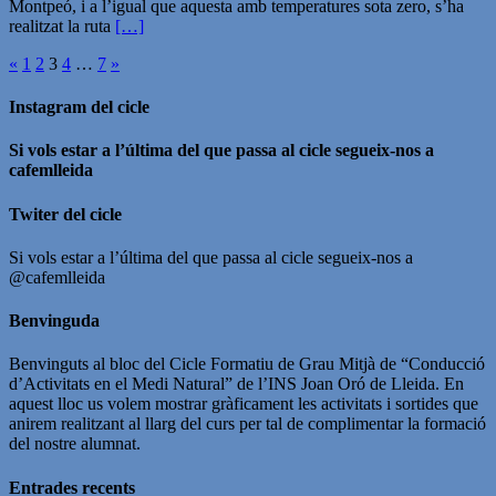
Montpeó, i a l’igual que aquesta amb temperatures sota zero, s’ha
realitzat la ruta
[…]
Paginació
«
1
2
3
4
…
7
»
de
Instagram del cicle
les
Si vols estar a l’última del que passa al cicle segueix-nos a
entrades
cafemlleida
Twiter del cicle
Si vols estar a l’última del que passa al cicle segueix-nos a
@cafemlleida
Benvinguda
Benvinguts al bloc del Cicle Formatiu de Grau Mitjà de “Conducció
d’Activitats en el Medi Natural” de l’INS Joan Oró de Lleida. En
aquest lloc us volem mostrar gràficament les activitats i sortides que
anirem realitzant al llarg del curs per tal de complimentar la formació
del nostre alumnat.
Entrades recents