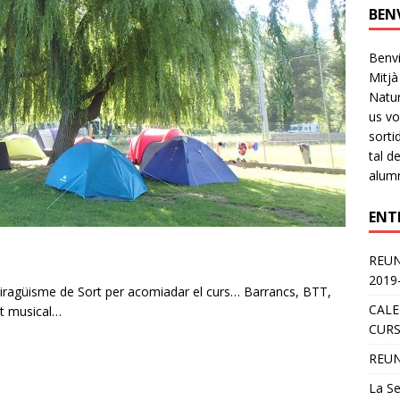
BEN
Benvi
Mitjà
Natur
us vo
sorti
tal d
alumn
ENT
REUN
2019
 Piragüisme de Sort per acomiadar el curs… Barrancs, BTT,
CALE
rt musical…
CURS
REUN
La Se