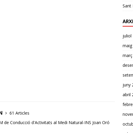
Sant 
ARX
julio
maig
març
dese
sete
juny 
abril
febre
AN
61 Articles
nove
de Conducció d'Activitats al Medi Natural-INS Joan Oró
octu