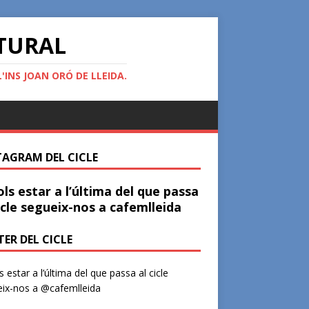
ATURAL
'INS JOAN ORÓ DE LLEIDA.
TAGRAM DEL CICLE
ols estar a l’última del que passa
icle segueix-nos a cafemlleida
ER DEL CICLE
ls estar a l’última del que passa al cicle
ix-nos a @cafemlleida