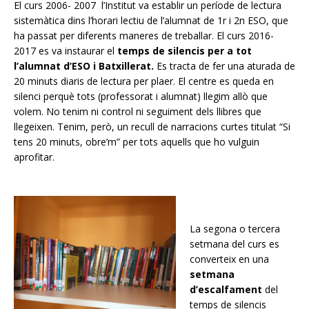
El curs 2006- 2007 l’Institut va est
ablir un període de lectura
sistemàtica dins l’horari lectiu de l’alumnat de 1r i 2n ESO, que
ha passat per diferents maneres de treballar. El curs 2016-
2017 es va instaurar el
temps de silencis per a tot
l’alumnat d’ESO i Batxillerat.
Es tracta de fer una aturada de
20 minuts diaris de lectura per plaer. El centre es queda en
silenci perquè tots (professorat i alumnat) llegim allò que
volem.
No tenim ni control ni seguiment dels llibres que
llegeixen. Tenim, però, un recull de narracions curtes titulat “Si
tens 20 minuts, obre’m” per tots aquells que ho vulguin
aprofitar.
La segona o tercera
setmana del curs es
converteix en una
setmana
d’escalfament
del
temps de silencis