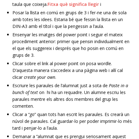
taula que coixeja.
Fitxa què significa llegir
i
Posar la llista en comú en grups de 3 i fer-ne una de sola
amb totes les idees. Estaria bé que fessin la llista en un
DIN-A3 amb el títol i que la pengessin a l’aula.
Ensenyar les imatges del power point i seguir el mateix
procediment anterior: primer que pensin individualment en
el que els suggereix i després que ho posin en comú en
grups de 3.
Clicar sobre el link al power point on posa wordle.
D’aquesta manera s’accedeix a una pàgina web i allí cal
clicar
create your own
.
Escriure les paraules de l’alumnat just a sota de
Paste in a
bunch of text
on hi ha un requadre. Un alumne escriu les
paraules mentre els altres dos membres del grup les
comenten.
Clicar a “
go
” quan tots han escrit les paraules. Es crearà un
núvol de paraules. Cal guardar-lo per poder imprimir-lo més
tard i penjar-lo a l’aula.
Demanar a ‘’alumnat que es prengui seriosament aquest