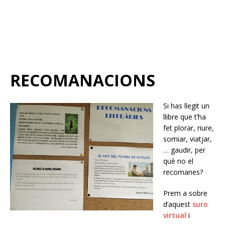
RECOMANACIONS
Si has llegit un
llibre que t’ha
fet plorar, riure,
somiar, viatjar,
… gaudir, per
què no el
recomanes?
Prem a sobre
d’aquest
suro
virtual
i