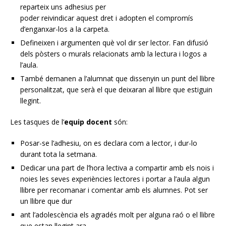
reparteix uns adhesius per
poder reivindicar aquest dret i adopten el compromís
d’enganxar-los a la carpeta.
Defineixen i argumenten què vol dir ser lector. Fan difusió
dels pòsters o murals relacionats amb la lectura i logos a
l’aula.
També demanen a l’alumnat que dissenyin un punt del llibre
personalitzat, que serà el que deixaran al llibre que estiguin
llegint.
Les tasques de l’
equip docent
són:
Posar-se l’adhesiu, on es declara com a lector, i dur-lo
durant tota la setmana.
Dedicar una part de l’hora lectiva a compartir amb els nois i
noies les seves experiències lectores i portar a l’aula algun
llibre per recomanar i comentar amb els alumnes. Pot ser
un llibre que dur
ant l’adolescència els agradés molt per alguna raó o el llibre
que estan llegint ara.