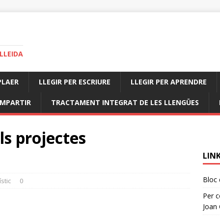
 LLEIDA
PLAER
LLEGIR PER ESCRIURE
LLEGIR PER APRENDRE
OMPARTIR
TRACTAMENT INTEGRAT DE LES LLENGÜES
ls projectes
LINK
Bloc 
stic
0
Per co
Joan