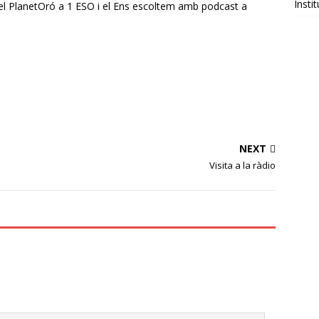
Insti
 el PlanetOró a 1 ESO i el Ens escoltem amb podcast a
NEXT
Visita a la ràdio