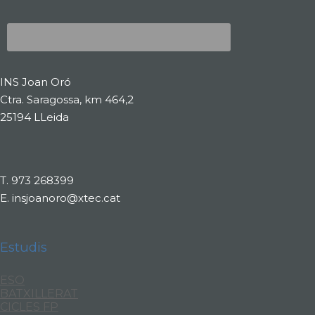
INS Joan Oró
Ctra. Saragossa, km 464,2
25194 LLeida
T.
973 268399
E.
insjoanoro@xtec.cat
Estudis
ESO
BATXILLERAT
CICLES FP