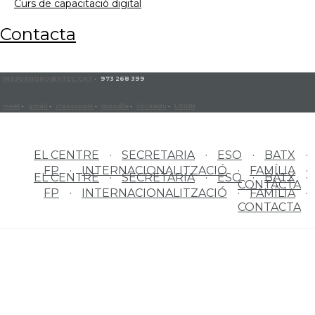
curs de capacitació digital
contacta
INSJOANORO@XTEC.CAT
· 973 268 399
meet
·
gmail
·
classroom
·
moodle
·
clickedu
·
LOGIN
EL CENTRE
SECRETARIA
ESO
BATX
FP
INTERNACIONALITZACIÓ
FAMÍLIA
EL CENTRE
SECRETARIA
ESO
BATX
CONTACTA
FP
INTERNACIONALITZACIÓ
FAMÍLIA
CONTACTA