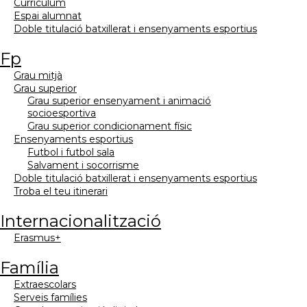
currículum
espai alumnat
doble titulació batxillerat i ensenyaments esportius
fp
grau mitjà
grau superior
grau superior ensenyament i animació
socioesportiva
grau superior condicionament físic
ensenyaments esportius
futbol i futbol sala
salvament i socorrisme
doble titulació batxillerat i ensenyaments esportius
troba el teu itinerari
internacionalització
erasmus+
família
extraescolars
serveis famílies