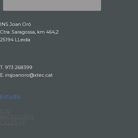
INS Joan Oró
Ctra. Saragossa, km 464,2
25194 LLeida
T.
973 268399
E.
insjoanoro@xtec.cat
Estudis
ESO
BATXILLERAT
CICLES FP