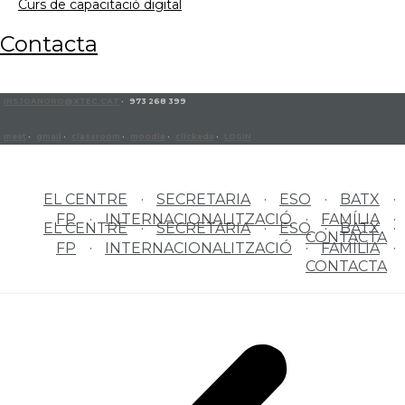
curs de capacitació digital
contacta
INSJOANORO@XTEC.CAT
· 973 268 399
meet
·
gmail
·
classroom
·
moodle
·
clickedu
·
LOGIN
EL CENTRE
SECRETARIA
ESO
BATX
FP
INTERNACIONALITZACIÓ
FAMÍLIA
EL CENTRE
SECRETARIA
ESO
BATX
CONTACTA
FP
INTERNACIONALITZACIÓ
FAMÍLIA
CONTACTA