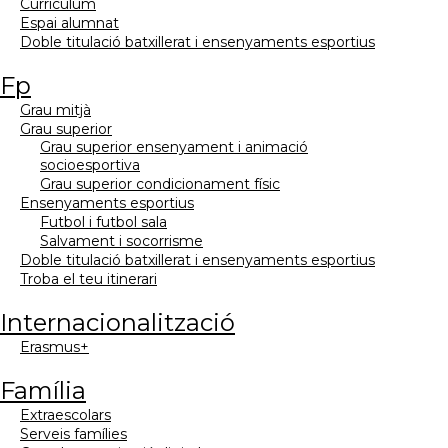
currículum
espai alumnat
doble titulació batxillerat i ensenyaments esportius
fp
grau mitjà
grau superior
grau superior ensenyament i animació
socioesportiva
grau superior condicionament físic
ensenyaments esportius
futbol i futbol sala
salvament i socorrisme
doble titulació batxillerat i ensenyaments esportius
troba el teu itinerari
internacionalització
erasmus+
família
extraescolars
serveis famílies