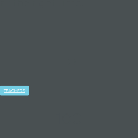
at the right time.
15
TEACHERS
100