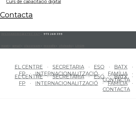
curs de capacitació digital
contacta
INSJOANORO@XTEC.CAT
· 973 268 399
meet
·
gmail
·
classroom
·
moodle
·
clickedu
·
LOGIN
EL CENTRE
SECRETARIA
ESO
BATX
FP
INTERNACIONALITZACIÓ
FAMÍLIA
EL CENTRE
SECRETARIA
ESO
BATX
CONTACTA
FP
INTERNACIONALITZACIÓ
FAMÍLIA
CONTACTA