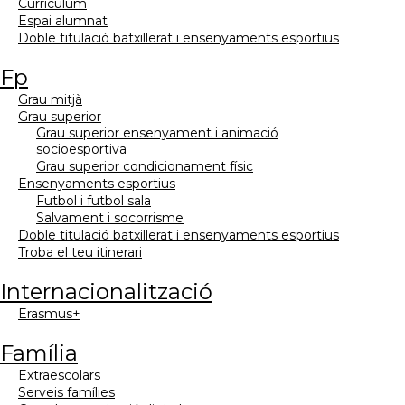
currículum
espai alumnat
doble titulació batxillerat i ensenyaments esportius
fp
grau mitjà
grau superior
grau superior ensenyament i animació
socioesportiva
grau superior condicionament físic
ensenyaments esportius
futbol i futbol sala
salvament i socorrisme
doble titulació batxillerat i ensenyaments esportius
troba el teu itinerari
internacionalització
erasmus+
família
extraescolars
serveis famílies