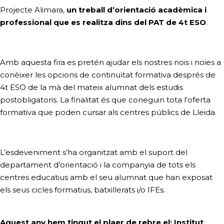
Projecte Alimara,
un treball d’orientació acadèmica i
professional que es realitza dins del PAT de 4t ESO
.
Amb aquesta fira es pretén ajudar els nostres nois i noies a
conèixer les opcions de continuïtat formativa després de
4t ESO de la mà del mateix alumnat dels estudis
postobligatoris. La finalitat és que coneguin tota l’oferta
formativa que poden cursar als centres públics de Lleida.
L’esdeveniment s’ha organitzat amb el suport del
departament d’orientació i la companyia de tots els
centres educatius amb el seu alumnat que han exposat
els seus cicles formatius, batxillerats i/o IFEs
.
Aquest any hem tingut el plaer de rebre el:
Institut