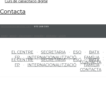
curs de capacitació digital
contacta
INSJOANORO@XTEC.CAT
· 973 268 399
meet
·
gmail
·
classroom
·
moodle
·
clickedu
·
LOGIN
EL CENTRE
SECRETARIA
ESO
BATX
FP
INTERNACIONALITZACIÓ
FAMÍLIA
EL CENTRE
SECRETARIA
ESO
BATX
CONTACTA
FP
INTERNACIONALITZACIÓ
FAMÍLIA
CONTACTA