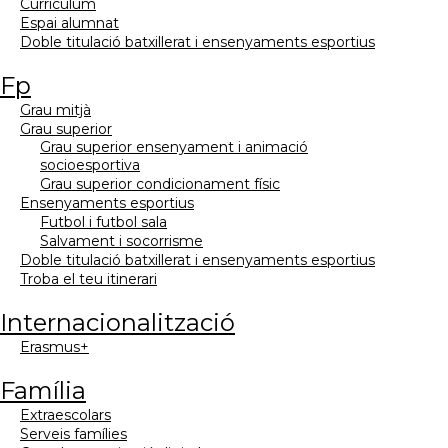
currículum
espai alumnat
doble titulació batxillerat i ensenyaments esportius
fp
grau mitjà
grau superior
grau superior ensenyament i animació
socioesportiva
grau superior condicionament físic
ensenyaments esportius
futbol i futbol sala
salvament i socorrisme
doble titulació batxillerat i ensenyaments esportius
troba el teu itinerari
internacionalització
erasmus+
família
extraescolars
serveis famílies