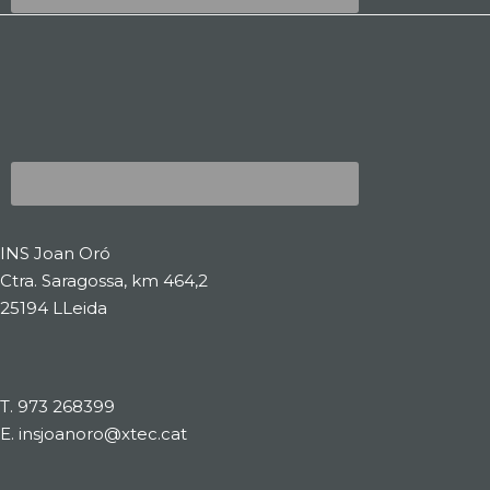
INS Joan Oró
Ctra. Saragossa, km 464,2
25194 LLeida
T.
973 268399
E.
insjoanoro@xtec.cat