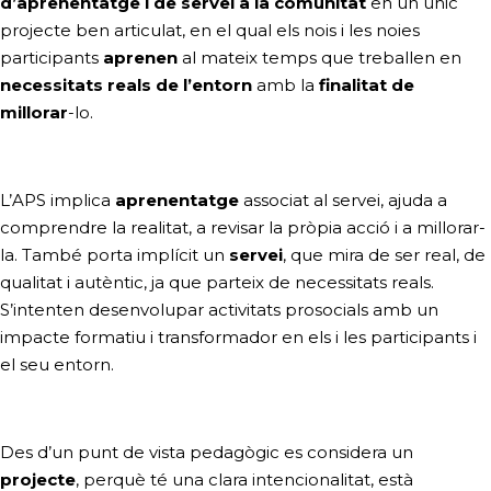
d’aprenentatge i de servei a la comunitat
en un únic
projecte ben articulat, en el qual els nois i les noies
participants
aprenen
al mateix temps que treballen en
necessitats reals de l’entorn
amb la
finalitat de
millorar
-lo
.
L’APS implica
aprenentatge
associat al servei, ajuda a
comprendre la realitat, a revisar la pròpia acció i a millorar-
la. També porta implícit un
servei
,
que mira de ser real, de
qualitat i autèntic, ja que parteix de necessitats reals.
S’intenten desenvolupar activitats prosocials amb un
impacte formatiu i transformador en els i les participants i
el seu entorn.
Des d’un punt de vista pedagògic es considera un
projecte
,
perquè té una clara intencionalitat, està