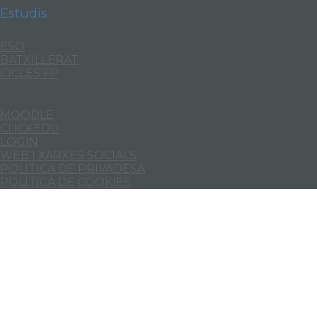
Estudis
ESO
BATXILLERAT
CICLES FP
MOODLE
CLICKEDU
LOGIN
WEB I XARXES SOCIALS
POLÍTICA DE PRIVADESA
POLÍTICA DE COOKIES