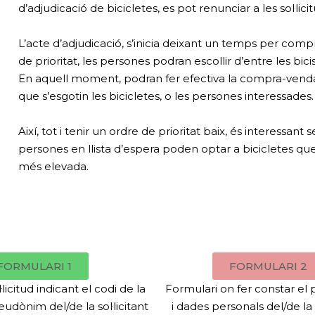
d’adjudicació de bicicletes, es pot renunciar a les sol·lic
L’acte d’adjudicació, s’inicia deixant un temps per compro
de prioritat, les persones podran escollir d’entre les bic
En aquell moment, podran fer efectiva la compra-venda o re
que s’esgotin les bicicletes, o les persones interessades.
Així, tot i tenir un ordre de prioritat baix, és interessant
persones en llista d’espera poden optar a bicicletes qu
més elevada.
FORMULARI 1
FORMULARI 2
licitud indicant el codi de la
Formulari on fer constar e
seudònim del/de la sol·licitant
i dades personals del/de la s