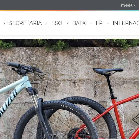
meet
·
SECRETARIA
ESO
BATX
FP
INTERNAC