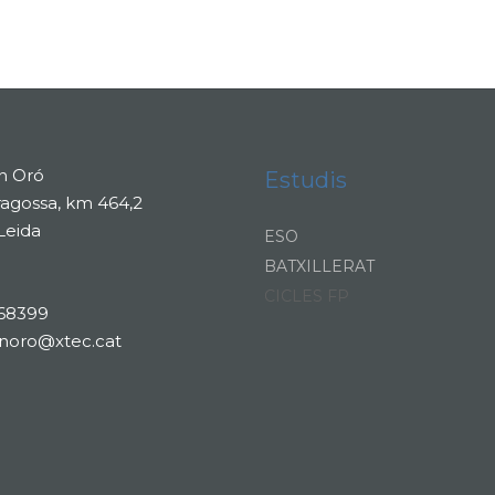
n Oró
Estudis
ragossa, km 464,2
Leida
ESO
BATXILLERAT
CICLES FP
68399
anoro@xtec.cat