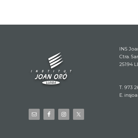
INS Joa
Ctra. Sa
25194 L
T.
973 2
E.
insjo