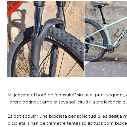
Mitjançant el botó de “consulta” situat al punt següent,
l’ordre obtingut amb la seva sol·licitud i la preferència q
Es pot adquirir una bicicleta per sol·licitud. Si es desitj
bicicleta, s’han de trametre tantes sol·licituds com bicic