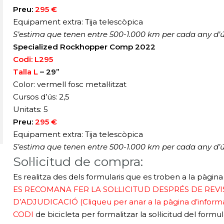
Preu:
295 €
Equipament extra: Tija telescòpica
S’estima que tenen entre 500-1.000 km per cada any d’ú
Specialized Rockhopper Comp 2022
Codi: L295
Talla L
– 29”
Color: vermell fosc metal·litzat
Cursos d’ús: 2,5
Unitats: 5
Preu:
295 €
Equipament extra: Tija telescòpica
S’estima que tenen entre 500-1.000 km per cada any d’ú
Sol·licitud de compra:
Es realitza des dels formularis que es troben a la pàgina
ES RECOMANA FER LA SOL·LICITUD DESPRÉS DE REV
D’ADJUDICACIÓ
(Cliqueu per anar
a la pàgina d’inform
CODI
de bicicleta per formalitzar la sol·licitud del
formula