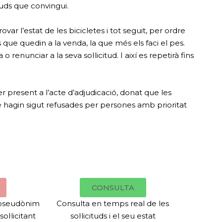
ituds que convingui.
var l’estat de les bicicletes i tot seguit, per ordre
is que quedin a la venda, la que més els faci el pes.
nunciar a la seva sol·licitud. I així es repetirà fins
 ser present a l’acte d’adjudicació, donat que les
e hagin sigut refusades per persones amb prioritat
CONSULTA
l pseudònim
Consulta en temps real de les
ol·licitant
sol·licituds i el seu estat