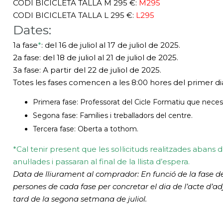
CODI BICICLETA TALLA M 295 €:
M295
CODI BICICLETA TALLA L 295 €:
L295
Dates:
1a fase
*
:
del 16 de juliol al 17 de juliol de 2025
.
2a fase:
del 18 de juliol al 21 de juliol de 2025
.
3a fase:
A partir del 22 de juliol de 2025
.
Totes les fases comencen a les 8:00 hores del primer dia 
Primera fase:
Professorat del Cicle Formatiu que necessi
Segona fase:
Famílies i treballadors del centre.
Tercera fase:
Oberta a tothom.
*Cal tenir present que les sol·licituds realitzades abans
anul·lades i passaran al final de la llista d’espera.
Data de lliurament al comprador:
En funció de la fase de
persones de cada fase per concretar el dia de l’acte d’adj
tard de la segona setmana de juliol.