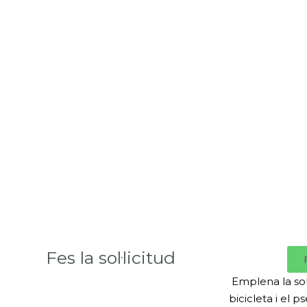
Fes la sol·licitud
Emplena la sol·
bicicleta i el p