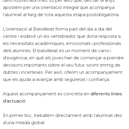
dels nostres alumnes. És per això que, des de fa anys,
apostem per una orientació integral que acompanya
l’alumnat al llarg de tota aquesta etapa postobligatòria.
L’orientació al Batxillerat forma part del dia a dia del
centre i esdevé un eix vertebrador que dona resposta a
les necessitats acadèmiques, emocionals i professionals
dels alumnes. El batxillerat és un moment de canvi i
d’exigència, en què els joves han de començar a prendre
decisions importants sobre el seu futur, sovint enmig de
dubtes i incerteses. Per això, oferim un acompanyament
que els ajuda a avançar amb seguretat i confiança.
Aquest acompanyament es concreta en
diferents línies
d’actuació
:
En primer lloc, treballem directament amb l’alumnat des
d’una mirada global: