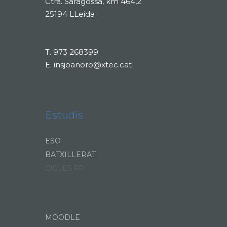
Ctra. Saragossa, km 464,2
25194 LLeida
T.
973 268399
E.
insjoanoro@xtec.cat
Estudis
ESO
BATXILLERAT
CICLES FP
MOODLE