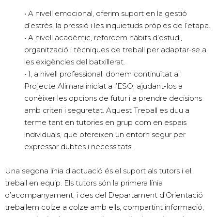
• A nivell emocional, oferim suport en la gestió
d’estrès, la pressió i les inquietuds pròpies de l’etapa.
• A nivell acadèmic, reforcem hàbits d’estudi,
organització i tècniques de treball per adaptar-se a
les exigències del batxillerat.
• I, a nivell professional, donem continuïtat al
Projecte Alimara iniciat a l’ESO, ajudant-los a
conèixer les opcions de futur i a prendre decisions
amb criteri i seguretat. Aquest Treball es duu a
terme tant en tutories en grup com en espais
individuals, que ofereixen un entorn segur per
expressar dubtes i necessitats.
Una segona línia d’actuació és el suport als tutors i el
treball en equip. Els tutors són la primera línia
d’acompanyament, i des del Departament d’Orientació
treballem colze a colze amb ells, compartint informació,