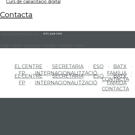
curs de capacitació digital
contacta
INSJOANORO@XTEC.CAT
· 973 268 399
meet
·
gmail
·
classroom
·
moodle
·
clickedu
·
LOGIN
EL CENTRE
SECRETARIA
ESO
BATX
FP
INTERNACIONALITZACIÓ
FAMÍLIA
EL CENTRE
SECRETARIA
ESO
BATX
CONTACTA
FP
INTERNACIONALITZACIÓ
FAMÍLIA
CONTACTA
Preinscripcions i matrícules
ok