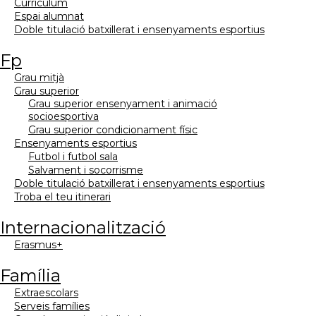
currículum
espai alumnat
doble titulació batxillerat i ensenyaments esportius
fp
grau mitjà
grau superior
grau superior ensenyament i animació
socioesportiva
grau superior condicionament físic
ensenyaments esportius
futbol i futbol sala
salvament i socorrisme
doble titulació batxillerat i ensenyaments esportius
troba el teu itinerari
internacionalització
erasmus+
família
extraescolars
serveis famílies