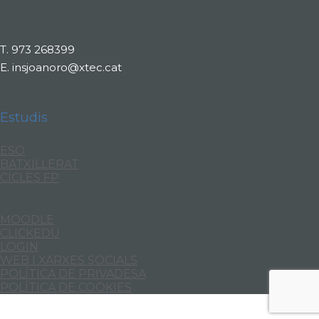
T.
973 268399
E.
insjoanoro@xtec.cat
Estudis
ESO
BATXILLERAT
CICLES FP
MOODLE
CLICKEDU
LOGIN
WEB I XARXES SOCIALS
POLÍTICA DE PRIVADESA
POLÍTICA DE COOKIES