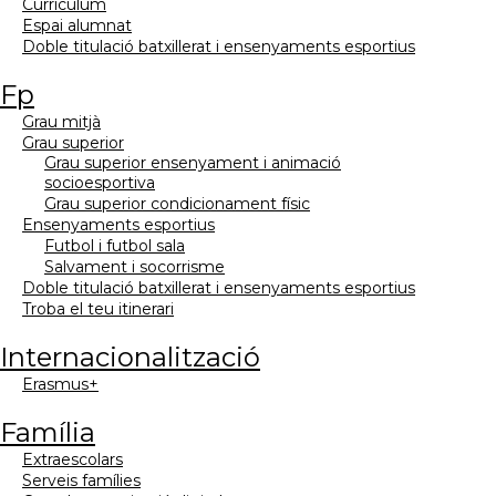
currículum
espai alumnat
doble titulació batxillerat i ensenyaments esportius
fp
grau mitjà
grau superior
grau superior ensenyament i animació
socioesportiva
grau superior condicionament físic
ensenyaments esportius
futbol i futbol sala
salvament i socorrisme
doble titulació batxillerat i ensenyaments esportius
troba el teu itinerari
internacionalització
erasmus+
família
extraescolars
serveis famílies