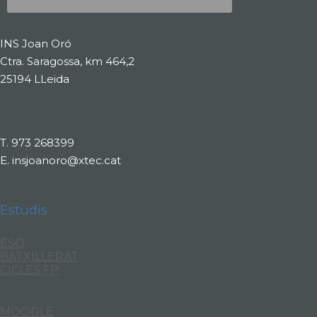
INS Joan Oró
Ctra. Saragossa, km 464,2
25194 LLeida
T.
973 268399
E.
insjoanoro@xtec.cat
Estudis
ESO
BATXILLERAT
CICLES FP
MOODLE