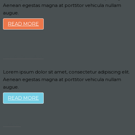
Aenean egestas magna at porttitor vehicula nullam
augue.
READ MORE
CREATIVE LABS
Lorem ipsum dolor sit amet, consectetur adipiscing elit.
Aenean egestas magna at porttitor vehicula nullam
augue.
READ MORE
EXAMS