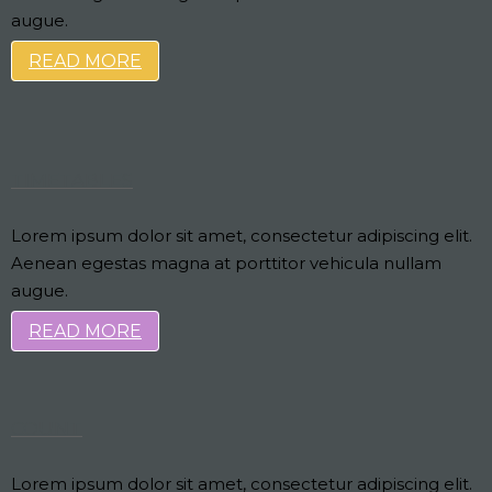
augue.
READ MORE
TIMETABLES
Lorem ipsum dolor sit amet, consectetur adipiscing elit.
Aenean egestas magna at porttitor vehicula nullam
augue.
READ MORE
COUNT
Lorem ipsum dolor sit amet, consectetur adipiscing elit.