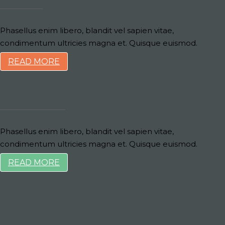
ART LABS
Phasellus enim libero, blandit vel sapien vitae,
condimentum ultricies magna et. Quisque euismod.
READ MORE
MATHEMATICS
Phasellus enim libero, blandit vel sapien vitae,
condimentum ultricies magna et. Quisque euismod.
READ MORE
Our Prices