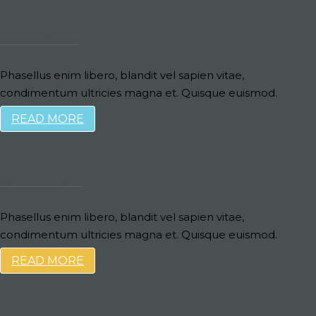
GEOGRAPHY
Phasellus enim libero, blandit vel sapien vitae,
condimentum ultricies magna et. Quisque euismod.
READ MORE
MICROSCOPE
Phasellus enim libero, blandit vel sapien vitae,
condimentum ultricies magna et. Quisque euismod.
READ MORE