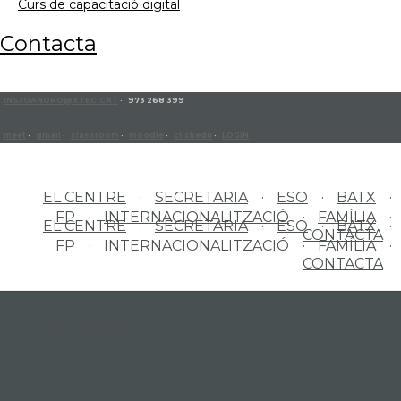
curs de capacitació digital
contacta
INSJOANORO@XTEC.CAT
· 973 268 399
meet
·
gmail
·
classroom
·
moodle
·
clickedu
·
LOGIN
EL CENTRE
SECRETARIA
ESO
BATX
FP
INTERNACIONALITZACIÓ
FAMÍLIA
EL CENTRE
SECRETARIA
ESO
BATX
CONTACTA
FP
INTERNACIONALITZACIÓ
FAMÍLIA
CONTACTA
Services