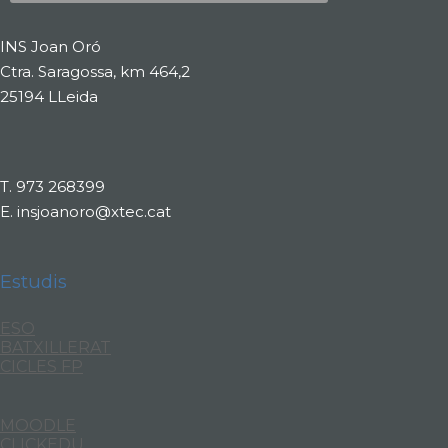
INS Joan Oró
Ctra. Saragossa, km 464,2
25194 LLeida
T.
973 268399
E.
insjoanoro@xtec.cat
Estudis
ESO
BATXILLERAT
CICLES FP
MOODLE
CLICKEDU