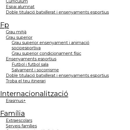
currículum
espai alumnat
doble titulació batxillerat i ensenyaments esportius
fp
grau mitjà
grau superior
grau superior ensenyament i animació
socioesportiva
grau superior condicionament físic
ensenyaments esportius
futbol i futbol sala
salvament i socorrisme
doble titulació batxillerat i ensenyaments esportius
troba el teu itinerari
internacionalització
erasmus+
família
extraescolars
serveis famílies