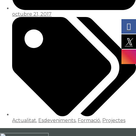
octubre 21, 2017
Actualitat
,
Esdeveniments
,
Formació
,
Projectes