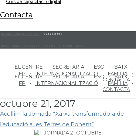
curs de capacitació digital
contacta
INSJOANORO@XTEC.CAT
· 973 268 399
meet
·
gmail
·
classroom
·
moodle
·
clickedu
·
LOGIN
EL CENTRE
SECRETARIA
ESO
BATX
FP
INTERNACIONALITZACIÓ
FAMÍLIA
EL CENTRE
SECRETARIA
ESO
BATX
CONTACTA
FP
INTERNACIONALITZACIÓ
FAMÍLIA
CONTACTA
octubre 21, 2017
Acollim la Jornada “Xarxa transformadora de
l’educació a les Terres de Ponent”