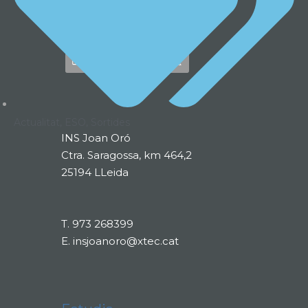
Actualitat
,
ESO
,
Sortides
INS Joan Oró
Ctra. Saragossa, km 464,2
25194 LLeida
T.
973 268399
E.
insjoanoro@xtec.cat