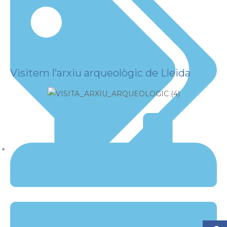
Visitem l’arxiu arqueològic de Lleida
Actualitat
,
Cicles
,
Formació
,
Sortides