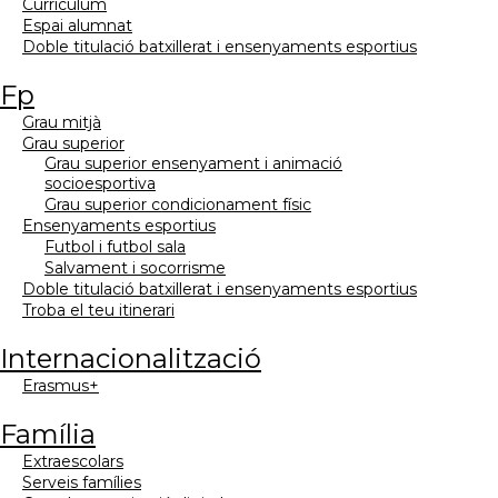
currículum
espai alumnat
doble titulació batxillerat i ensenyaments esportius
fp
grau mitjà
grau superior
grau superior ensenyament i animació
socioesportiva
grau superior condicionament físic
ensenyaments esportius
futbol i futbol sala
salvament i socorrisme
doble titulació batxillerat i ensenyaments esportius
troba el teu itinerari
internacionalització
erasmus+
família
extraescolars
serveis famílies