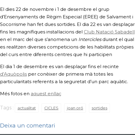
El dies
22 de novembre
i
1 de desembre
el grup
d’Ensenyaments de Règim Especial (EREE) de Salvament i
Socorrisme han fet dues sortides. El dia 22 es van desplaçar
fins les magnífiques instal·lacions del
Club Natació Sabadell
en el marc del que s’anomena un
Intercicles
durant el qual
es realitzen diverses competicions de les habilitats pròpies
del curs entre diferents centres que hi participen
El dia 1 de desembre es van desplaçar fins el recinte
d’Aquòpolis
per conèixer de primera mà totes les
particularitats referents a la seguretat d’un parc aquàtic.
Més fotos en
aquest enllaç
Tags :
actualitat
CICLES
joan oró
sortides
Deixa un comentari