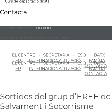
curs de capacitació digital
contacta
INSJOANORO@XTEC.CAT
· 973 268 399
meet
·
gmail
·
classroom
·
moodle
·
clickedu
·
LOGIN
EL CENTRE
SECRETARIA
ESO
BATX
FP
INTERNACIONALITZACIÓ
FAMÍLIA
EL CENTRE
SECRETARIA
ESO
BATX
CONTACTA
FP
INTERNACIONALITZACIÓ
FAMÍLIA
CONTACTA
Sortides del grup d’EREE de
Salvament i Socorrisme