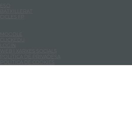
ESO
BATXILLERAT
CICLES FP
MOODLE
CLICKEDU
LOGIN
WEB I XARXES SOCIALS
POLÍTICA DE PRIVADESA
POLÍTICA DE COOKIES