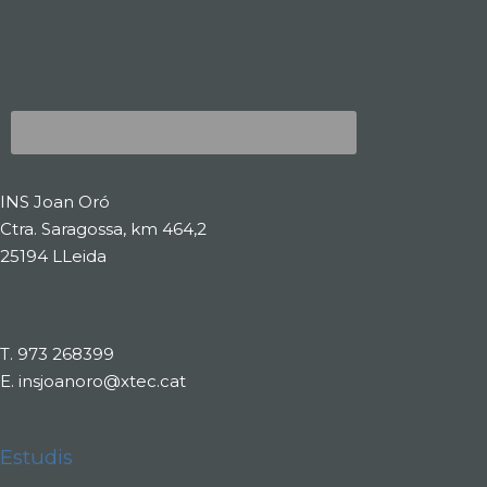
INS Joan Oró
Ctra. Saragossa, km 464,2
25194 LLeida
T.
973 268399
E.
insjoanoro@xtec.cat
Estudis