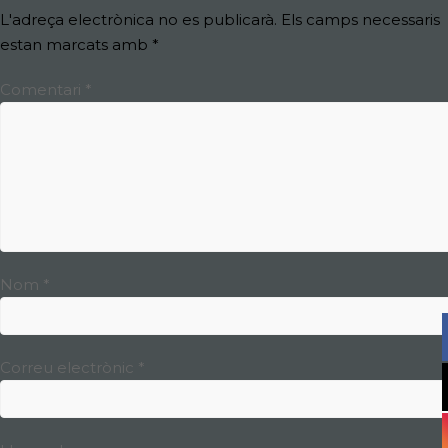
L'adreça electrònica no es publicarà.
Els camps necessaris
estan marcats amb
*
Comentari
*
Nom
*
Correu electrònic
*