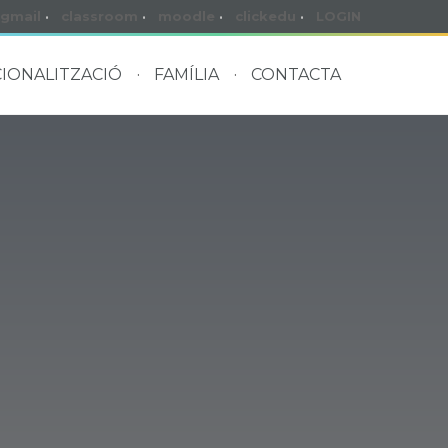
gmail
·
classroom
·
moodle
·
clickedu
·
LOGIN
IONALITZACIÓ
FAMÍLIA
CONTACTA