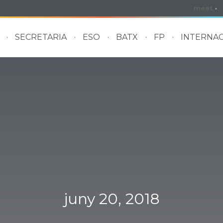
meet
·
SECRETARIA
ESO
BATX
FP
INTERNAC
juny 20, 2018