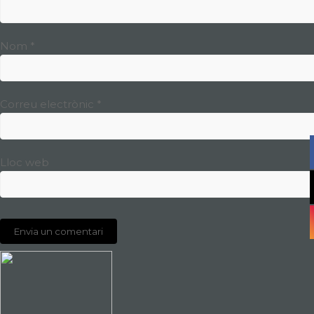
Nom
*
Correu electrònic
*
Lloc web