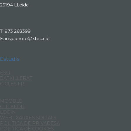
25194 LLeida
T.
973 268399
E.
insjoanoro@xtec.cat
Estudis
ESO
BATXILLERAT
CICLES FP
MOODLE
CLICKEDU
LOGIN
WEB I XARXES SOCIALS
POLÍTICA DE PRIVADESA
POLÍTICA DE COOKIES