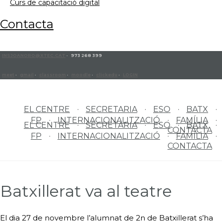
curs de capacitació digital
contacta
INSJOANORO@XTEC.CAT
· 973 268 399
meet
·
gmail
·
classroom
·
moodle
·
clickedu
·
LOGIN
EL CENTRE
SECRETARIA
ESO
BATX
FP
INTERNACIONALITZACIÓ
FAMÍLIA
EL CENTRE
SECRETARIA
ESO
BATX
CONTACTA
FP
INTERNACIONALITZACIÓ
FAMÍLIA
CONTACTA
Batxillerat va al teatre
El dia 27 de novembre l’alumnat de 2n de Batxillerat s’ha