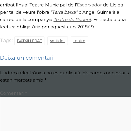
arribat fins al Teatre Municipal de l’
Escorxador
de Lleida
per tal de veure l’obra
“Terra baixa”
d’Àngel Guimerà a
càrrec de la companyia
Teatre de Ponent
. Es tracta d’una
lectura obligatòria per aquest curs 2018/19.
Tags :
BATXILLERAT
sortides
teatre
Deixa un comentari
L'adreça electrònica no es publicarà.
Els camps necessaris
estan marcats amb
*
Comentari
*