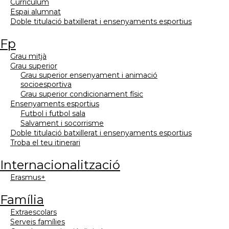
currículum
espai alumnat
doble titulació batxillerat i ensenyaments esportius
fp
grau mitjà
grau superior
grau superior ensenyament i animació
socioesportiva
grau superior condicionament físic
ensenyaments esportius
futbol i futbol sala
salvament i socorrisme
doble titulació batxillerat i ensenyaments esportius
troba el teu itinerari
internacionalització
erasmus+
família
extraescolars
serveis famílies