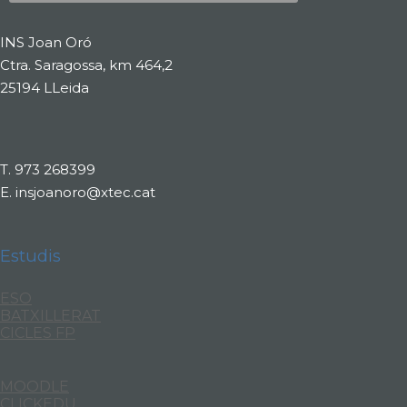
INS Joan Oró
Ctra. Saragossa, km 464,2
25194 LLeida
T.
973 268399
E.
insjoanoro@xtec.cat
Estudis
ESO
BATXILLERAT
CICLES FP
MOODLE
CLICKEDU