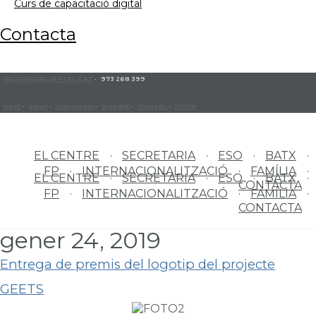
curs de capacitació digital
contacta
INSJOANORO@XTEC.CAT
· 973 268 399
meet
·
gmail
·
classroom
·
moodle
·
clickedu
·
LOGIN
EL CENTRE
SECRETARIA
ESO
BATX
FP
INTERNACIONALITZACIÓ
FAMÍLIA
EL CENTRE
SECRETARIA
ESO
BATX
CONTACTA
FP
INTERNACIONALITZACIÓ
FAMÍLIA
CONTACTA
gener 24, 2019
Entrega de premis del logotip del projecte
GEETS