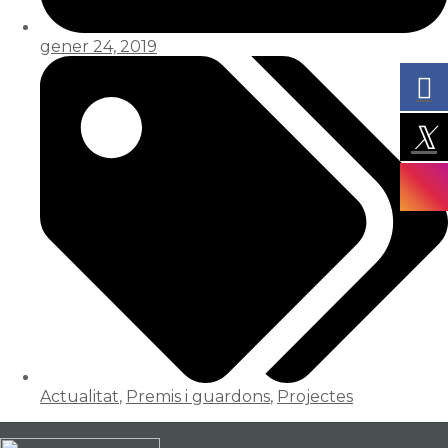
gener 24, 2019
Actualitat
,
Premis i guardons
,
Projectes