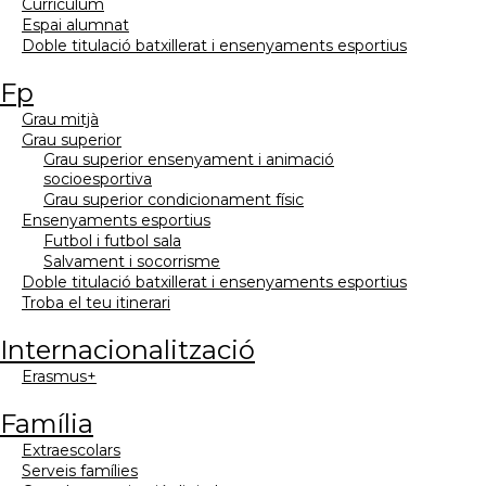
currículum
espai alumnat
doble titulació batxillerat i ensenyaments esportius
fp
grau mitjà
grau superior
grau superior ensenyament i animació
socioesportiva
grau superior condicionament físic
ensenyaments esportius
futbol i futbol sala
salvament i socorrisme
doble titulació batxillerat i ensenyaments esportius
troba el teu itinerari
internacionalització
erasmus+
família
extraescolars
serveis famílies