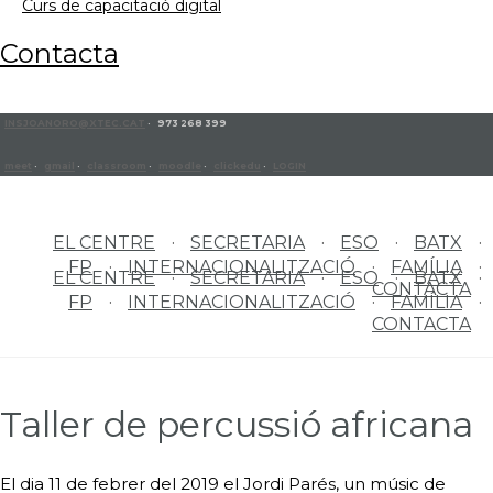
curs de capacitació digital
contacta
INSJOANORO@XTEC.CAT
· 973 268 399
meet
·
gmail
·
classroom
·
moodle
·
clickedu
·
LOGIN
EL CENTRE
SECRETARIA
ESO
BATX
FP
INTERNACIONALITZACIÓ
FAMÍLIA
EL CENTRE
SECRETARIA
ESO
BATX
CONTACTA
FP
INTERNACIONALITZACIÓ
FAMÍLIA
CONTACTA
Taller de percussió africana
El dia 11 de febrer del 2019 el Jordi Parés, un músic de