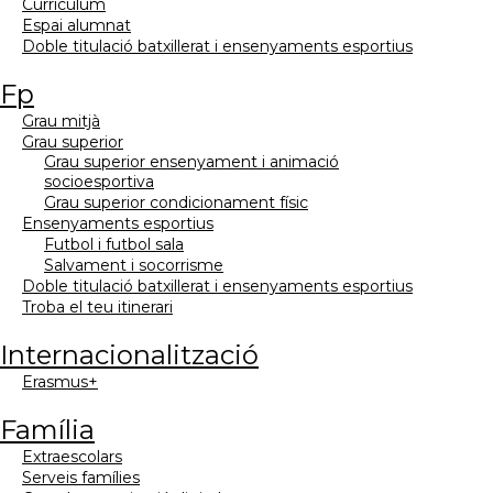
currículum
espai alumnat
doble titulació batxillerat i ensenyaments esportius
fp
grau mitjà
grau superior
grau superior ensenyament i animació
socioesportiva
grau superior condicionament físic
ensenyaments esportius
futbol i futbol sala
salvament i socorrisme
doble titulació batxillerat i ensenyaments esportius
troba el teu itinerari
internacionalització
erasmus+
família
extraescolars
serveis famílies