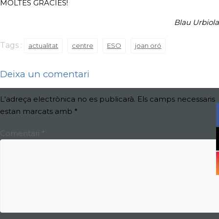
MOLTES GRÀCIES!
Blau Urbiola
Tags :
actualitat
centre
ESO
joan oró
Deixa un comentari
L'adreça electrònica no es publicarà.
Els camps necessaris
estan marcats amb
*
Comentari
*