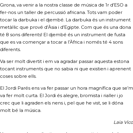
Girona, va venir a la nostra classe de música de 1r d’ESO a
fer-nos un taller de percussió africana. Tots vam poder
tocar la darbuka i el djembé. La darbuka és un instrument
metàl·lic que prové d’Àsia i d’Egipte. Com que és una dona
té 8 sons diferents! El djembé és un instrument de fusta
que es va començar a tocar a l’Àfrica i només té 4 sons
diferents.
Va ser molt divertit i em va agradar passar aquesta estona
tocant instruments que no sabia ni que existien i aprenent
coses sobre ells.
El Jordi Parés ens va fer passar un hora magnífica que se’m
va fer molt curta. El Jordi és alegre, bromista i rialler i jo
crec que li agraden els nens i, pel que he vist, se li dóna
molt bé la música.
Laia Vico