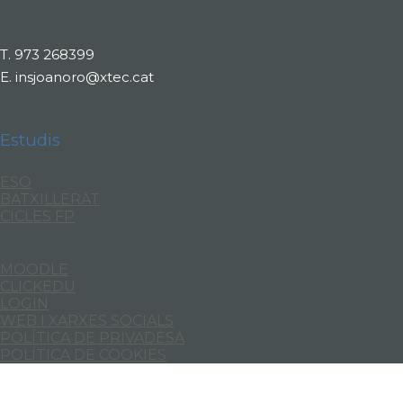
T.
973 268399
E.
insjoanoro@xtec.cat
Estudis
ESO
BATXILLERAT
CICLES FP
MOODLE
CLICKEDU
LOGIN
WEB I XARXES SOCIALS
POLÍTICA DE PRIVADESA
POLÍTICA DE COOKIES