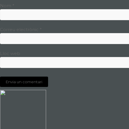
Nom
*
Correu electrònic
*
Lloc web