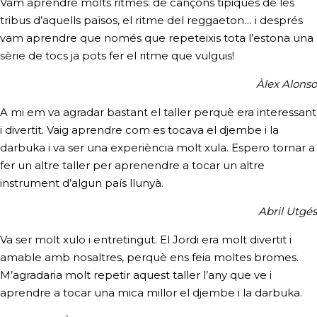
Vam aprendre molts ritmes: de cançons tipiques de les
tribus d’aquells països, el ritme del reggaeton… i després
vam aprendre que només que repeteixis tota l’estona una
sèrie de tocs ja pots fer el ritme que vulguis!
Àlex Alonso
A mi em va agradar bastant el taller perquè era interessant
i divertit. Vaig aprendre com es tocava el djembe i la
darbuka i va ser una experiència molt xula. Espero tornar a
fer un altre taller per aprenendre a tocar un altre
instrument d’algun país llunyà.
Abril Utgés
Va ser molt xulo i entretingut. El Jordi era molt divertit i
amable amb nosaltres, perquè ens feia moltes bromes.
M’agradaria molt repetir aquest taller l’any que ve i
aprendre a tocar una mica millor el djembe i la darbuka.