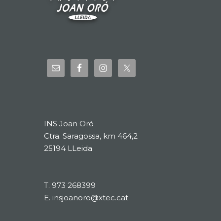
INS Joan Oró
Ctra. Saragossa, km 464,2
25194 LLeida
T.
973 268399
E.
insjoanoro@xtec.cat