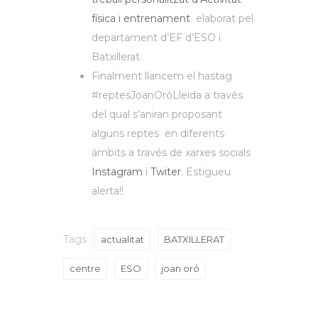
física i entrenament
elaborat pel
departament d’EF d’ESO i
Batxillerat.
Finalment llancem el hastag
#reptesJoanOróLleida a través
del qual s’aniran proposant
alguns reptes en diferents
àmbits a través de xarxes socials
Instagram
i
Twiter
. Estigueu
alerta!!
Tags :
actualitat
BATXILLERAT
centre
ESO
joan oró