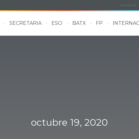
meet
·
SECRETARIA
ESO
BATX
FP
INTERNAC
octubre 19, 2020