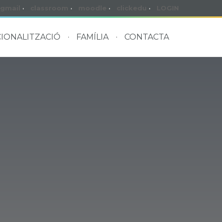
gmail
·
classroom
·
moodle
·
clickedu
·
LOGIN
IONALITZACIÓ
FAMÍLIA
CONTACTA