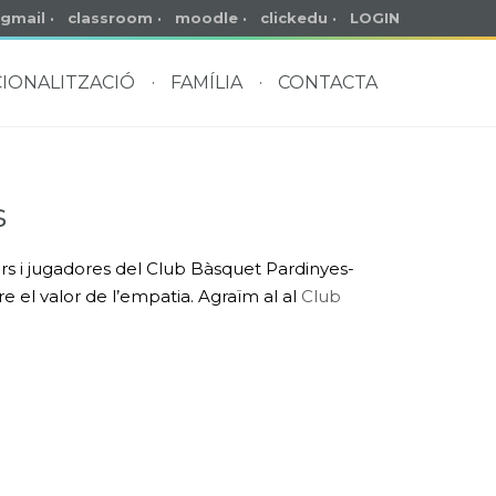
gmail
·
classroom
·
moodle
·
clickedu
·
LOGIN
IONALITZACIÓ
FAMÍLIA
CONTACTA
s
ors i jugadores del Club Bàsquet Pardinyes-
 el valor de l’empatia. Agraïm al al
Club