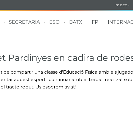
meet
·
SECRETARIA
ESO
BATX
FP
INTERNAC
et Pardinyes en cadira de rode
tat de compartir una classe d’Educació Física amb els jugad
tar aquest esport i continuar amb el treball realitzat sobre
 el tracte rebut. Us esperem aviat!