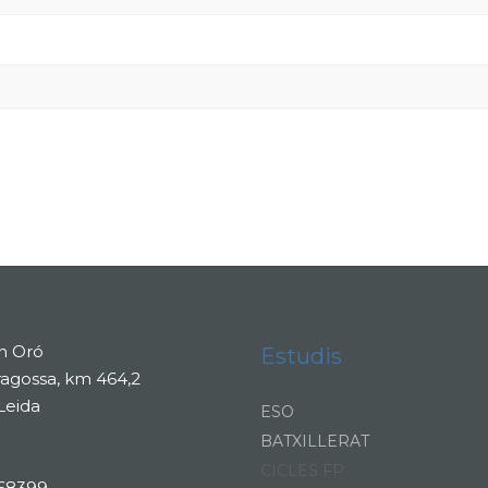
n Oró
Estudis
ragossa, km 464,2
Leida
ESO
BATXILLERAT
CICLES FP
68399