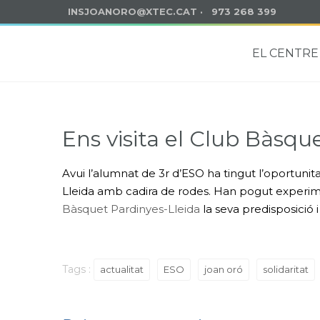
INSJOANORO@XTEC.CAT
· 973 268 399
EL CENTRE
Ens visita el Club Bàsqu
Avui l’alumnat de 3r d’ESO ha tingut l’oportuni
Lleida amb cadira de rodes. Han pogut experimen
Bàsquet Pardinyes-Lleida
la seva predisposició i
Tags :
actualitat
ESO
joan oró
solidaritat