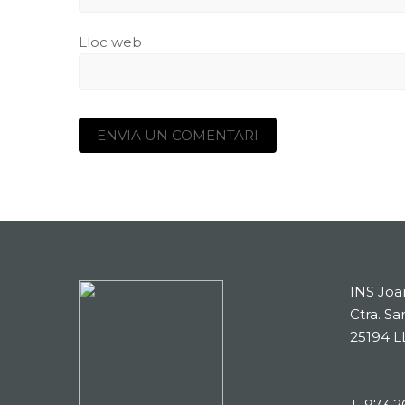
Lloc web
INS Joa
Ctra. Sa
25194 L
T.
973 2