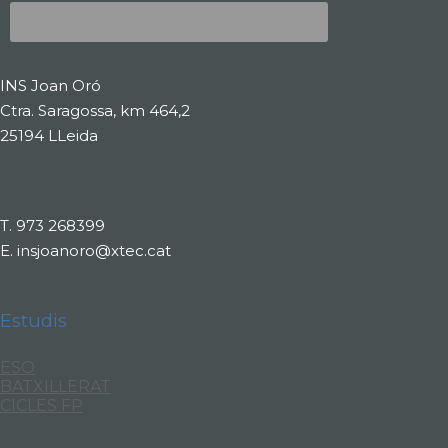
INS Joan Oró
Ctra. Saragossa, km 464,2
25194 LLeida
T.
973 268399
E.
insjoanoro@xtec.cat
Estudis
ESO
BATXILLERAT
CICLES FP