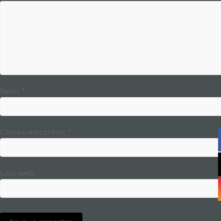
Nom
*
Correu electrònic
*
Lloc web