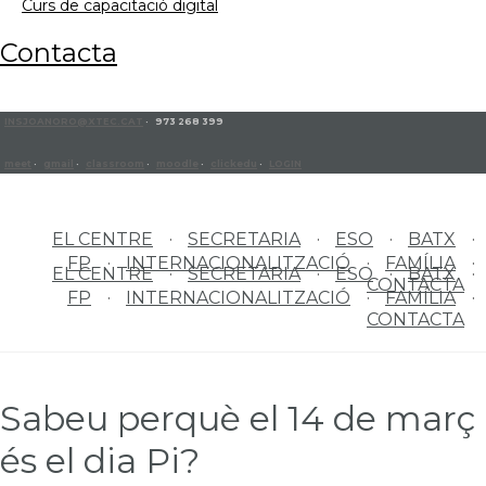
curs de capacitació digital
contacta
INSJOANORO@XTEC.CAT
· 973 268 399
meet
·
gmail
·
classroom
·
moodle
·
clickedu
·
LOGIN
EL CENTRE
SECRETARIA
ESO
BATX
FP
INTERNACIONALITZACIÓ
FAMÍLIA
EL CENTRE
SECRETARIA
ESO
BATX
CONTACTA
FP
INTERNACIONALITZACIÓ
FAMÍLIA
CONTACTA
Sabeu perquè el 14 de març
és el dia Pi?