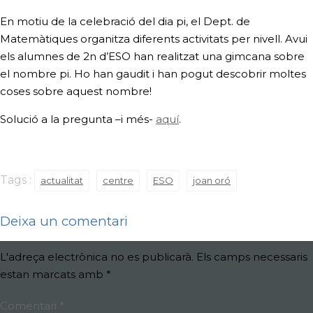
En motiu de la celebració del dia pi, el Dept. de
Matemàtiques organitza diferents activitats per nivell. Avui
els alumnes de 2n d’ESO han realitzat una gimcana sobre
el nombre pi. Ho han gaudit i han pogut descobrir moltes
coses sobre aquest nombre!
Solució a la pregunta –i més­-
aquí
.
Tags :
actualitat
centre
ESO
joan oró
Deixa un comentari
L'adreça electrònica no es publicarà.
Els camps necessaris
estan marcats amb
*
Comentari
*