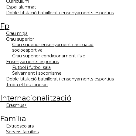
currículum
espai alumnat
doble titulació batxillerat i ensenyaments esportius
fp
grau mitjà
grau superior
grau superior ensenyament i animació
socioesportiva
grau superior condicionament físic
ensenyaments esportius
futbol i futbol sala
salvament i socorrisme
doble titulació batxillerat i ensenyaments esportius
troba el teu itinerari
internacionalització
erasmus+
família
extraescolars
serveis famílies