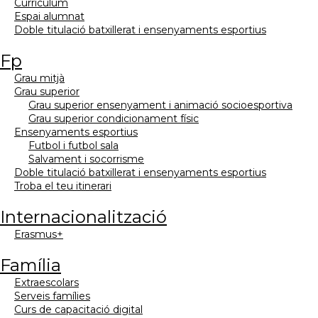
currículum
espai alumnat
doble titulació batxillerat i ensenyaments esportius
fp
grau mitjà
grau superior
grau superior ensenyament i animació socioesportiva
grau superior condicionament físic
ensenyaments esportius
futbol i futbol sala
salvament i socorrisme
doble titulació batxillerat i ensenyaments esportius
troba el teu itinerari
internacionalització
erasmus+
família
extraescolars
serveis famílies
curs de capacitació digital