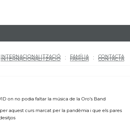
INTERNACIONALITZACIÓ
FAMÍLIA
CONTACTA
INTERNACIONALITZACIÓ
FAMÍLIA
CONTACTA
ID on no podia faltar la
música de la Oro’s Band
t per aquest curs marcat per la pandèmia i que els pares
esitjos