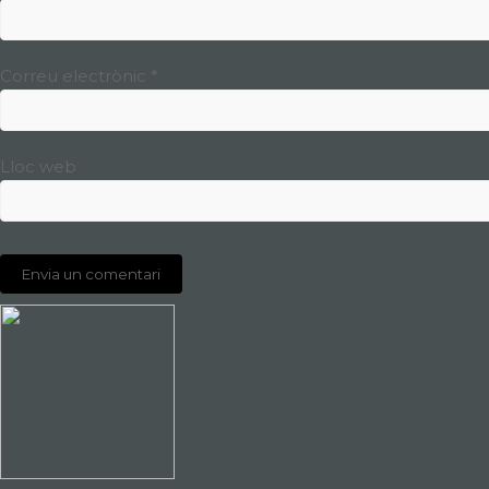
Correu electrònic
*
Lloc web