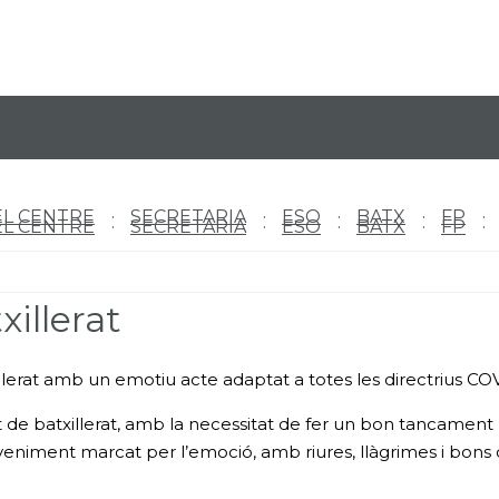
EL CENTRE
SECRETARIA
ESO
BATX
FP
EL CENTRE
SECRETARIA
ESO
BATX
FP
illerat
erat amb un emotiu acte adaptat a totes les directrius COV
at de batxillerat, amb la necessitat de fer un bon tancamen
eniment marcat per l’emoció, amb riures, llàgrimes i bons d