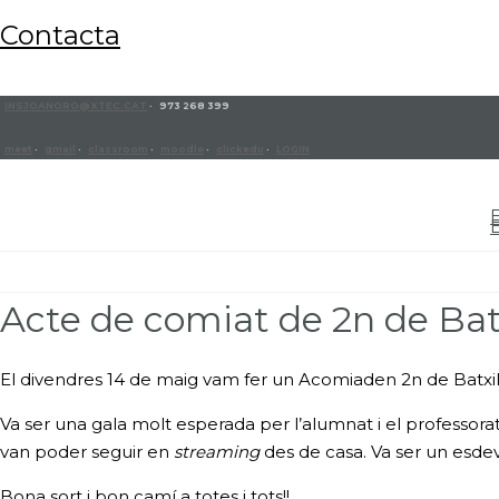
contacta
INSJOANORO@XTEC.CAT
· 973 268 399
meet
·
gmail
·
classroom
·
moodle
·
clickedu
·
LOGIN
Acte de comiat de 2n de Batx
El divendres 14 de maig vam fer un
Acomiaden 2n de Batxill
Va ser una gala molt esperada per l’alumnat i el professor
van poder seguir en
streaming
des de casa. Va ser un esdev
Bona sort i bon camí a totes i tots!!