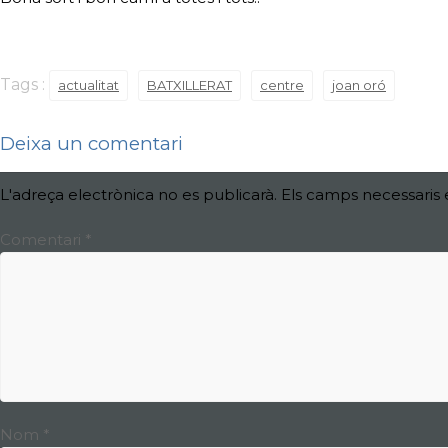
Tags :
actualitat
BATXILLERAT
centre
joan oró
Deixa un comentari
L'adreça electrònica no es publicarà.
Els camps necessaris
Comentari
*
Nom
*