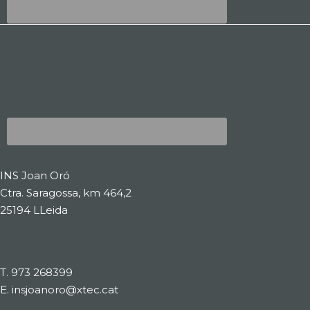
INS Joan Oró
Ctra. Saragossa, km 464,2
25194 LLeida
T.
973 268399
E.
insjoanoro@xtec.cat