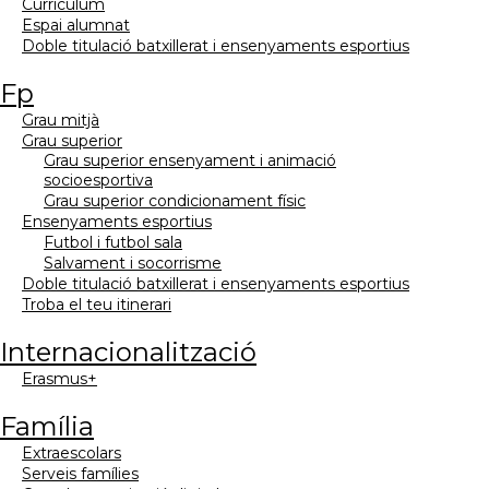
currículum
espai alumnat
doble titulació batxillerat i ensenyaments esportius
fp
grau mitjà
grau superior
grau superior ensenyament i animació
socioesportiva
grau superior condicionament físic
ensenyaments esportius
futbol i futbol sala
salvament i socorrisme
doble titulació batxillerat i ensenyaments esportius
troba el teu itinerari
internacionalització
erasmus+
família
extraescolars
serveis famílies