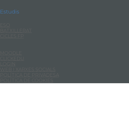
Estudis
ESO
BATXILLERAT
CICLES FP
MOODLE
CLICKEDU
LOGIN
WEB I XARXES SOCIALS
POLÍTICA DE PRIVADESA
POLÍTICA DE COOKIES