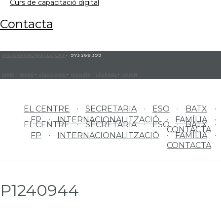
curs de capacitació digital
contacta
INSJOANORO@XTEC.CAT
· 973 268 399
meet
·
gmail
·
classroom
·
moodle
·
clickedu
·
LOGIN
EL CENTRE
SECRETARIA
ESO
BATX
FP
INTERNACIONALITZACIÓ
FAMÍLIA
EL CENTRE
SECRETARIA
ESO
BATX
CONTACTA
FP
INTERNACIONALITZACIÓ
FAMÍLIA
CONTACTA
P1240944