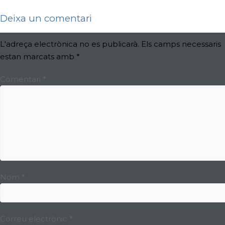
Deixa un comentari
L'adreça electrònica no es publicarà.
Els camps necessaris
estan marcats amb
*
Comentari
*
Nom
*
Correu electrònic
*