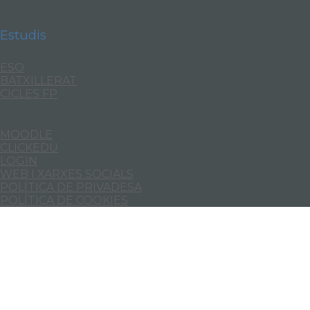
Estudis
ESO
BATXILLERAT
CICLES FP
MOODLE
CLICKEDU
LOGIN
WEB I XARXES SOCIALS
POLÍTICA DE PRIVADESA
POLÍTICA DE COOKIES