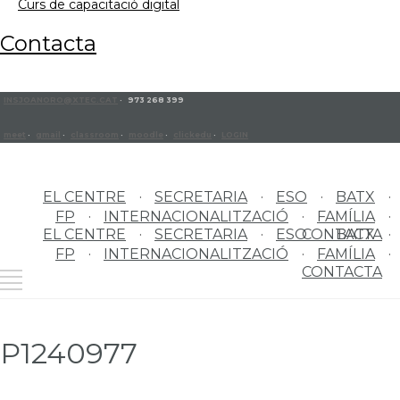
curs de capacitació digital
contacta
INSJOANORO@XTEC.CAT
· 973 268 399
meet
·
gmail
·
classroom
·
moodle
·
clickedu
·
LOGIN
EL CENTRE
SECRETARIA
ESO
BATX
FP
INTERNACIONALITZACIÓ
FAMÍLIA
EL CENTRE
SECRETARIA
ESO
CONTACTA
BATX
FP
INTERNACIONALITZACIÓ
FAMÍLIA
CONTACTA
P1240977