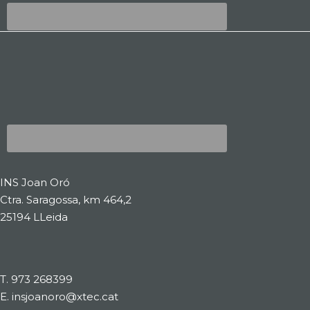
INS Joan Oró
Ctra. Saragossa, km 464,2
25194 LLeida
T.
973 268399
E.
insjoanoro@xtec.cat