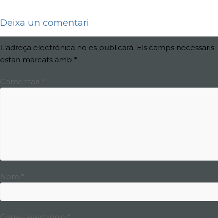
Deixa un comentari
L'adreça electrònica no es publicarà.
Els camps necessaris
estan marcats amb
*
Comentari
*
Nom
*
Correu electrònic
*