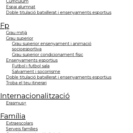
currículum
espai alumnat
doble titulació batxillerat i ensenyaments esportius
fp
grau mitjà
grau superior
grau superior ensenyament i animació
socioesportiva
grau superior condicionament físic
ensenyaments esportius
futbol i futbol sala
salvament i socorrisme
doble titulació batxillerat i ensenyaments esportius
troba el teu itinerari
internacionalització
erasmus+
família
extraescolars
serveis famílies