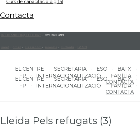
curs de capacitació digital
contacta
INSJOANORO@XTEC.CAT
· 973 268 399
meet
·
gmail
·
classroom
·
moodle
·
clickedu
·
LOGIN
EL CENTRE
SECRETARIA
ESO
BATX
FP
INTERNACIONALITZACIÓ
FAMÍLIA
EL CENTRE
SECRETARIA
ESO
BATX
CONTACTA
FP
INTERNACIONALITZACIÓ
FAMÍLIA
CONTACTA
Lleida Pels refugats (3)