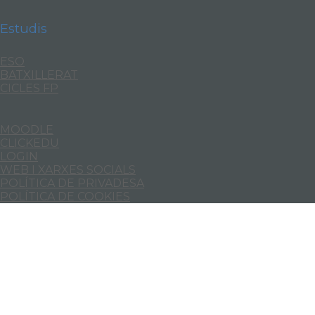
Estudis
ESO
BATXILLERAT
CICLES FP
MOODLE
CLICKEDU
LOGIN
WEB I XARXES SOCIALS
POLÍTICA DE PRIVADESA
POLÍTICA DE COOKIES