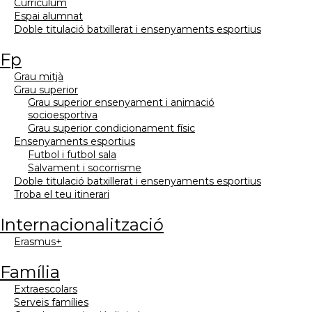
currículum
espai alumnat
doble titulació batxillerat i ensenyaments esportius
fp
grau mitjà
grau superior
grau superior ensenyament i animació
socioesportiva
grau superior condicionament físic
ensenyaments esportius
futbol i futbol sala
salvament i socorrisme
doble titulació batxillerat i ensenyaments esportius
troba el teu itinerari
internacionalització
erasmus+
família
extraescolars
serveis famílies