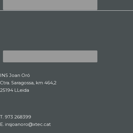
INS Joan Oró
Ctra. Saragossa, km 464,2
25194 LLeida
T.
973 268399
E.
insjoanoro@xtec.cat