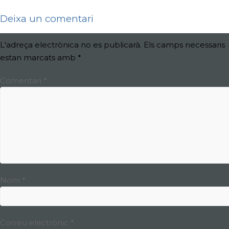
Deixa un comentari
L'adreça electrònica no es publicarà.
Els camps necessaris
estan marcats amb
*
Comentari
*
Nom
*
Correu electrònic
*