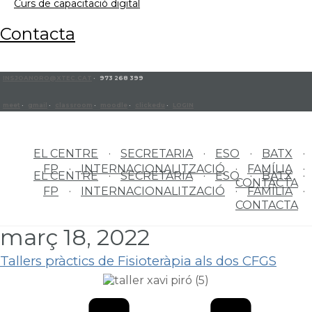
curs de capacitació digital
contacta
INSJOANORO@XTEC.CAT
· 973 268 399
meet
·
gmail
·
classroom
·
moodle
·
clickedu
·
LOGIN
EL CENTRE
SECRETARIA
ESO
BATX
FP
INTERNACIONALITZACIÓ
FAMÍLIA
EL CENTRE
SECRETARIA
ESO
BATX
CONTACTA
FP
INTERNACIONALITZACIÓ
FAMÍLIA
CONTACTA
març 18, 2022
Tallers pràctics de Fisioteràpia als dos CFGS