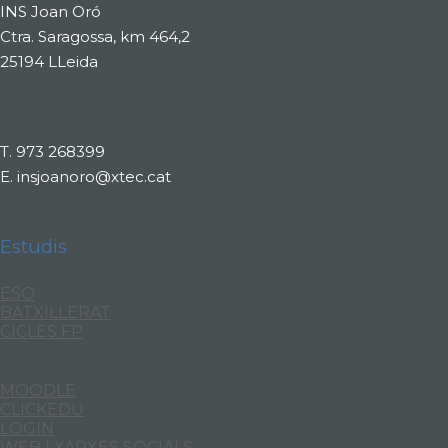
INS Joan Oró
Ctra. Saragossa, km 464,2
25194 LLeida
T.
973 268399
E.
insjoanoro@xtec.cat
Estudis
ESO
BATXILLERAT
CICLES FP
MOODLE
CLICKEDU
LOGIN
WEB I XARXES SOCIALS