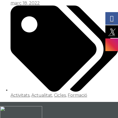
març 18, 2022
Activitats
,
Actualitat
,
Cicles
,
Formació