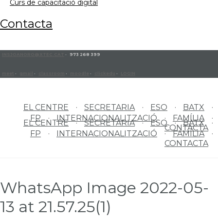
curs de capacitació digital
contacta
INSJOANORO@XTEC.CAT
· 973 268 399
meet
·
gmail
·
classroom
·
moodle
·
clickedu
·
LOGIN
EL CENTRE
SECRETARIA
ESO
BATX
FP
INTERNACIONALITZACIÓ
FAMÍLIA
EL CENTRE
SECRETARIA
ESO
BATX
CONTACTA
FP
INTERNACIONALITZACIÓ
FAMÍLIA
CONTACTA
WhatsApp Image 2022-05-
13 at 21.57.25(1)