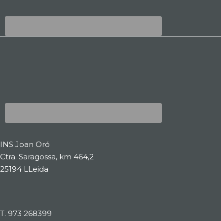
INS Joan Oró
Ctra. Saragossa, km 464,2
25194 LLeida
T.
973 268399