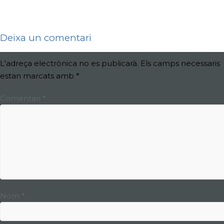
Deixa un comentari
L'adreça electrònica no es publicarà.
Els camps necessaris
estan marcats amb
*
Comentari
*
Nom
*