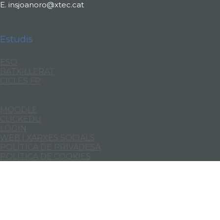
E.
insjoanoro@xtec.cat
Estudis
ESO
BATXILLERAT
CICLES FP
MOODLE
CLICKEDU
LOGIN
WEB I XARXES SOCIALS
POLÍTICA DE PRIVADESA
POLÍTICA DE COOKIES