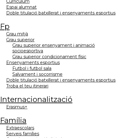
currículum
espai alumnat
doble titulació batxillerat i ensenyaments esportius
fp
grau mitjà
grau superior
grau superior ensenyament i animació
socioesportiva
grau superior condicionament físic
ensenyaments esportius
futbol i futbol sala
salvament i socorrisme
doble titulació batxillerat i ensenyaments esportius
troba el teu itinerari
internacionalització
erasmus+
família
extraescolars
serveis famílies