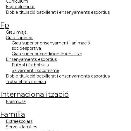
currículum
espai alumnat
doble titulació batxillerat i ensenyaments esportius
fp
grau mitjà
grau superior
grau superior ensenyament i animació
socioesportiva
grau superior condicionament físic
ensenyaments esportius
futbol i futbol sala
salvament i socorrisme
doble titulació batxillerat i ensenyaments esportius
troba el teu itinerari
internacionalització
erasmus+
família
extraescolars
serveis famílies