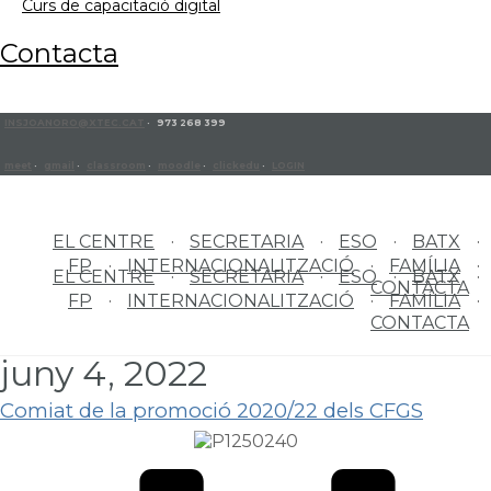
curs de capacitació digital
contacta
INSJOANORO@XTEC.CAT
· 973 268 399
meet
·
gmail
·
classroom
·
moodle
·
clickedu
·
LOGIN
EL CENTRE
SECRETARIA
ESO
BATX
FP
INTERNACIONALITZACIÓ
FAMÍLIA
EL CENTRE
SECRETARIA
ESO
BATX
CONTACTA
FP
INTERNACIONALITZACIÓ
FAMÍLIA
CONTACTA
juny 4, 2022
Comiat de la promoció 2020/22 dels CFGS