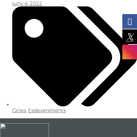
juny 4, 2022
Cicles
,
Esdeveniments