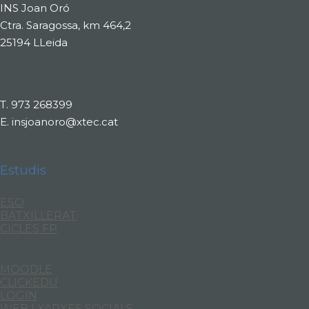
INS Joan Oró
Ctra. Saragossa, km 464,2
25194 LLeida
T.
973 268399
E.
insjoanoro@xtec.cat
Estudis
ESO
BATXILLERAT
CICLES FP
MOODLE
CLICKEDU
LOGIN
WEB I XARXES SOCIALS