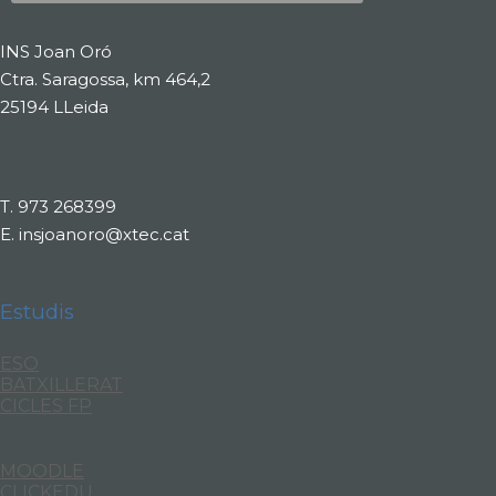
INS Joan Oró
Ctra. Saragossa, km 464,2
25194 LLeida
T.
973 268399
E.
insjoanoro@xtec.cat
Estudis
ESO
BATXILLERAT
CICLES FP
MOODLE
CLICKEDU