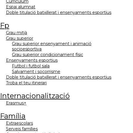
currículum
espai alumnat
doble titulació batxillerat i ensenyaments esportius
fp
grau mitjà
grau superior
grau superior ensenyament i animació
socioesportiva
grau superior condicionament físic
ensenyaments esportius
futbol i futbol sala
salvament i socorrisme
doble titulació batxillerat i ensenyaments esportius
troba el teu itinerari
internacionalització
erasmus+
família
extraescolars
serveis famílies