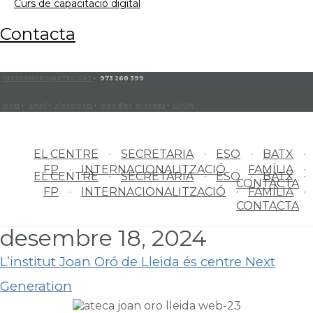
curs de capacitació digital
contacta
INSJOANORO@XTEC.CAT
· 973 268 399
meet
·
gmail
·
classroom
·
moodle
·
clickedu
·
LOGIN
EL CENTRE
SECRETARIA
ESO
BATX
FP
INTERNACIONALITZACIÓ
FAMÍLIA
EL CENTRE
SECRETARIA
ESO
BATX
CONTACTA
FP
INTERNACIONALITZACIÓ
FAMÍLIA
CONTACTA
desembre 18, 2024
L’institut Joan Oró de Lleida és centre Next
Generation