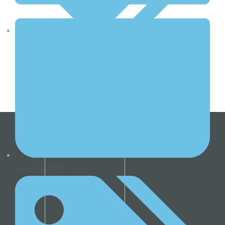
Actualitat
,
ESO
,
Sortides
març 22, 2017