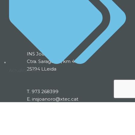
INS Joan Oró
Ctra. Saragossa, km 464,2
25194 LLeida
Actualitat
,
ESO
T.
973 268399
E.
insjoanoro@xtec.cat
Estudis