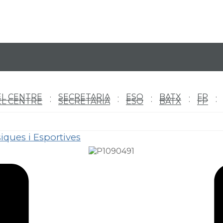
EL CENTRE
SECRETARIA
ESO
BATX
FP
EL CENTRE
SECRETARIA
ESO
BATX
FP
siques i Esportives