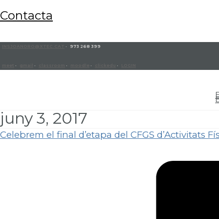
contacta
INSJOANORO@XTEC.CAT
· 973 268 399
meet
·
gmail
·
classroom
·
moodle
·
clickedu
·
LOGIN
juny 3, 2017
Celebrem el final d’etapa del CFGS d’Activitats Fí