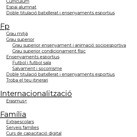
currículum
espai alumnat
doble titulació batxillerat i ensenyaments esportius
fp
grau mitjà
grau superior
grau superior ensenyament i animació socioesportiva
grau superior condicionament físic
ensenyaments esportius
futbol i futbol sala
salvament i socorrisme
doble titulació batxillerat i ensenyaments esportius
troba el teu itinerari
internacionalització
erasmus+
família
extraescolars
serveis famílies
curs de capacitació digital