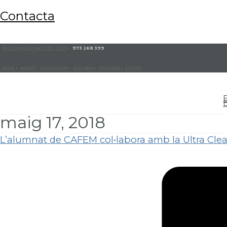
contacta
INSJOANORO@XTEC.CAT
· 973 268 399
meet
·
gmail
·
classroom
·
moodle
·
clickedu
·
LOGIN
maig 17, 2018
L’alumnat de CAFEM col•labora amb la Ultra Cle