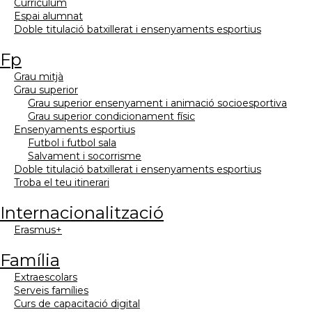
currículum
espai alumnat
doble titulació batxillerat i ensenyaments esportius
fp
grau mitjà
grau superior
grau superior ensenyament i animació socioesportiva
grau superior condicionament físic
ensenyaments esportius
futbol i futbol sala
salvament i socorrisme
doble titulació batxillerat i ensenyaments esportius
troba el teu itinerari
internacionalització
erasmus+
família
extraescolars
serveis famílies
curs de capacitació digital