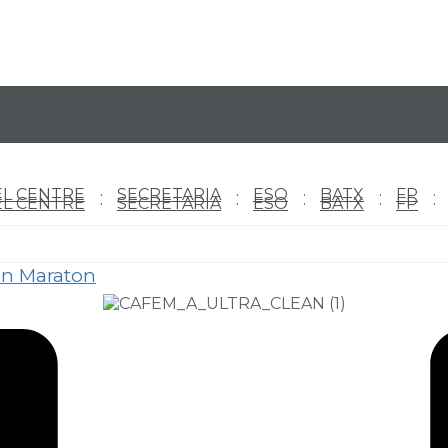
EL CENTRE
SECRETARIA
ESO
BATX
FP
EL CENTRE
SECRETARIA
ESO
BATX
FP
an Maraton