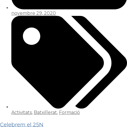
novembre 29, 2020
Activitats
,
Batxillerat
,
Formació
Celebrem el 25N