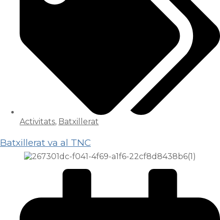
Activitats
,
Batxillerat
Batxillerat va al TNC