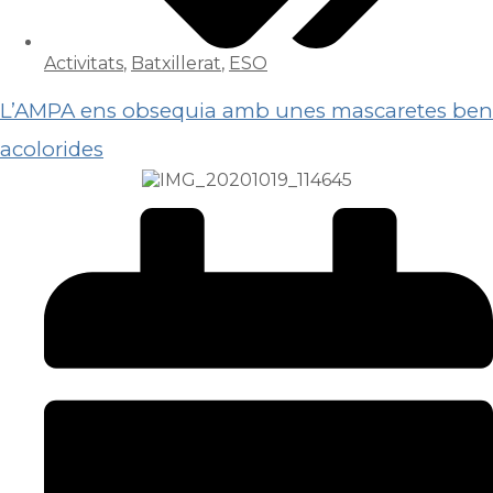
Activitats
,
Batxillerat
,
ESO
L’AMPA ens obsequia amb unes mascaretes ben
acolorides