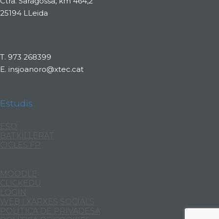
Ctra. Saragossa, km 464,2
25194 LLeida
T.
973 268399
E.
insjoanoro@xtec.cat
Estudis
ESO
BATXILLERAT
CICLES FP
MOODLE
CLICKEDU
LOGIN
WEB I XARXES SOCIALS
POLÍTICA DE PRIVADESA