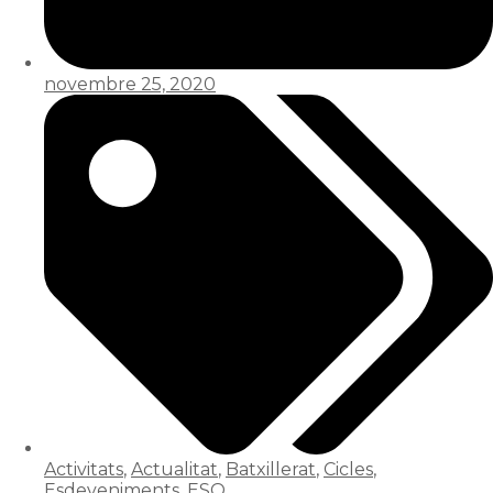
novembre 25, 2020
Activitats
,
Actualitat
,
Batxillerat
,
Cicles
,
Esdeveniments
,
ESO