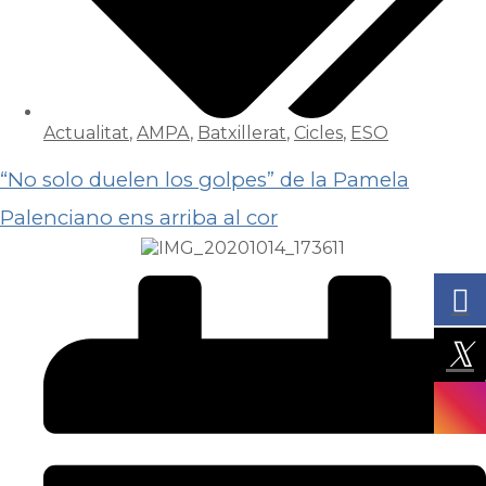
Actualitat
,
AMPA
,
Batxillerat
,
Cicles
,
ESO
“No solo duelen los golpes” de la Pamela
Palenciano ens arriba al cor