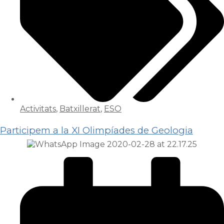
Activitats
,
Batxillerat
,
ESO
Participem a la XI Olimpíades de Geologia