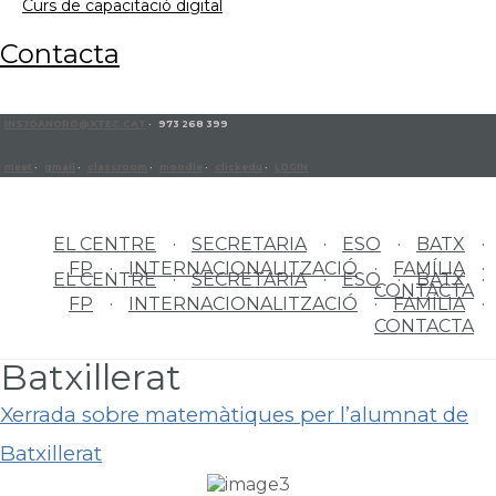
curs de capacitació digital
contacta
INSJOANORO@XTEC.CAT
· 973 268 399
meet
·
gmail
·
classroom
·
moodle
·
clickedu
·
LOGIN
EL CENTRE
SECRETARIA
ESO
BATX
FP
INTERNACIONALITZACIÓ
FAMÍLIA
EL CENTRE
SECRETARIA
ESO
BATX
CONTACTA
FP
INTERNACIONALITZACIÓ
FAMÍLIA
CONTACTA
Batxillerat
Xerrada sobre matemàtiques per l’alumnat de
Batxillerat