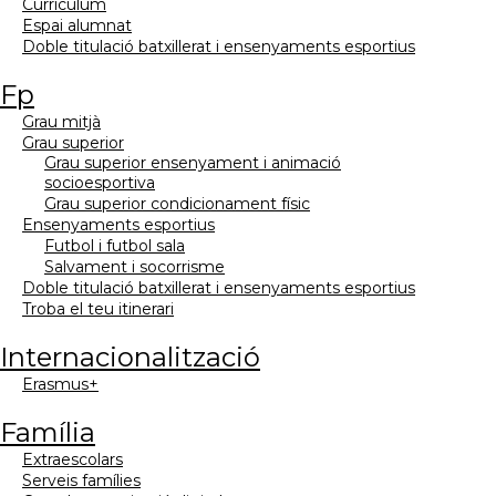
currículum
espai alumnat
doble titulació batxillerat i ensenyaments esportius
fp
grau mitjà
grau superior
grau superior ensenyament i animació
socioesportiva
grau superior condicionament físic
ensenyaments esportius
futbol i futbol sala
salvament i socorrisme
doble titulació batxillerat i ensenyaments esportius
troba el teu itinerari
internacionalització
erasmus+
família
extraescolars
serveis famílies