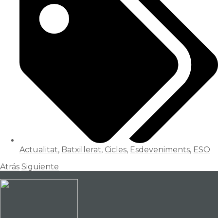
Actualitat
,
Batxillerat
,
Cicles
,
Esdeveniments
,
ESO
Atrás
Siguiente